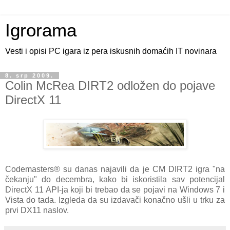
Igrorama
Vesti i opisi PC igara iz pera iskusnih domaćih IT novinara
8. srp 2009.
Colin McRea DIRT2 odložen do pojave
DirectX 11
Codemasters® su danas najavili da je CM DIRT2 igra "na
čekanju" do decembra, kako bi iskoristila sav potencijal
DirectX 11 API-ja koji bi trebao da se pojavi na Windows 7 i
Vista do tada. Izgleda da su izdavači konačno ušli u trku za
prvi DX11 naslov.