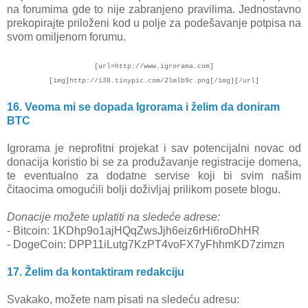
na forumima gde to nije zabranjeno pravilima. Jednostavno
prekopirajte priloženi kod u polje za podešavanje potpisa na
svom omiljenom forumu.
[url=http://www.igrorama.com]
[img]http://i38.tinypic.com/2lmlb9c.png[/img][/url]
16. Veoma mi se dopada Igrorama i želim da doniram
BTC
Igrorama je neprofitni projekat i sav potencijalni novac od
donacija koristio bi se za produžavanje registracije domena,
te eventualno za dodatne servise koji bi svim našim
čitaocima omogućili bolji doživljaj prilikom posete blogu.
Donacije možete uplatiti na sledeće adrese:
- Bitcoin: 1KDhp9o1ajHQqZwsJjh6eiz6rHi6roDhHR
- DogeCoin: DPP11iLutg7KzPT4voFX7yFhhmKD7zimzn
17. Želim da kontaktiram redakciju
Svakako, možete nam pisati na sledeću adresu: