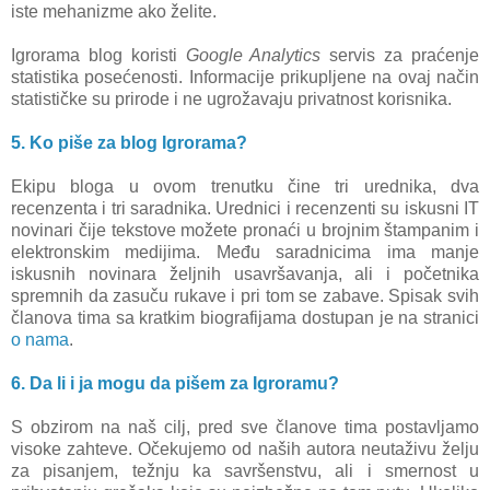
iste mehanizme ako želite.
Igrorama blog koristi
Google Analytics
servis za praćenje
statistika posećenosti. Informacije prikupljene na ovaj način
statističke su prirode i ne ugrožavaju privatnost korisnika.
5. Ko piše za blog Igrorama?
Ekipu bloga u ovom trenutku čine tri urednika, dva
recenzenta i tri saradnika. Urednici i recenzenti su iskusni IT
novinari čije tekstove možete pronaći u brojnim štampanim i
elektronskim medijima. Među saradnicima ima manje
iskusnih novinara željnih usavršavanja, ali i početnika
spremnih da zasuču rukave i pri tom se zabave. Spisak svih
članova tima sa kratkim biografijama dostupan je na stranici
o nama
.
6. Da li i ja mogu da pišem za Igroramu?
S obzirom na naš cilj, pred sve članove tima postavljamo
visoke zahteve. Očekujemo od naših autora neutaživu želju
za pisanjem, težnju ka savršenstvu, ali i smernost u