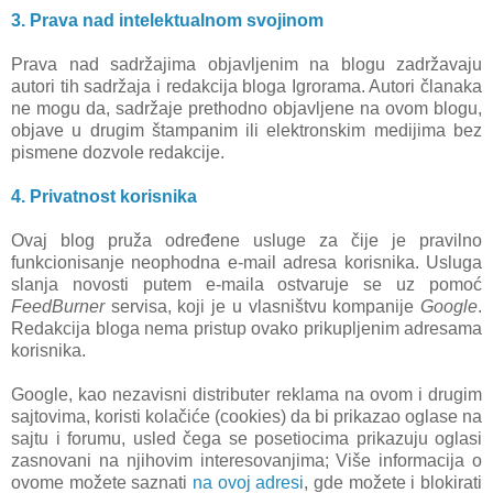
3. Prava nad intelektualnom svojinom
Prava nad sadržajima objavljenim na blogu zadržavaju
autori tih sadržaja i redakcija bloga Igrorama. Autori članaka
ne mogu da, sadržaje prethodno objavljene na ovom blogu,
objave u drugim štampanim ili elektronskim medijima bez
pismene dozvole redakcije.
4. Privatnost korisnika
Ovaj blog pruža određene usluge za čije je pravilno
funkcionisanje neophodna e-mail adresa korisnika. Usluga
slanja novosti putem e-maila ostvaruje se uz pomoć
FeedBurner
servisa, koji je u vlasništvu kompanije
Google
.
Redakcija bloga nema pristup ovako prikupljenim adresama
korisnika.
Google, kao nezavisni distributer reklama na ovom i drugim
sajtovima, koristi kolačiće (cookies) da bi prikazao oglase na
sajtu i forumu, usled čega se posetiocima prikazuju oglasi
zasnovani na njihovim interesovanjima; Više informacija o
ovome možete saznati
na ovoj adresi
, gde možete i blokirati