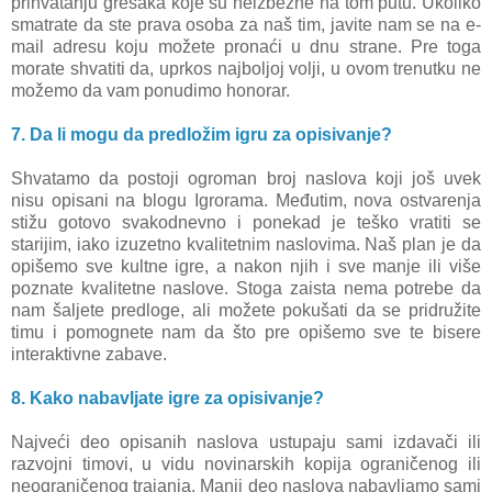
prihvatanju grešaka koje su neizbežne na tom putu. Ukoliko
smatrate da ste prava osoba za naš tim, javite nam se na e-
mail adresu koju možete pronaći u dnu strane. Pre toga
morate shvatiti da, uprkos najboljoj volji, u ovom trenutku ne
možemo da vam ponudimo honorar.
7. Da li mogu da predložim igru za opisivanje?
Shvatamo da postoji ogroman broj naslova koji još uvek
nisu opisani na blogu Igrorama. Međutim, nova ostvarenja
stižu gotovo svakodnevno i ponekad je teško vratiti se
starijim, iako izuzetno kvalitetnim naslovima. Naš plan je da
opišemo sve kultne igre, a nakon njih i sve manje ili više
poznate kvalitetne naslove. Stoga zaista nema potrebe da
nam šaljete predloge, ali možete pokušati da se pridružite
timu i pomognete nam da što pre opišemo sve te bisere
interaktivne zabave.
8. Kako nabavljate igre za opisivanje?
Najveći deo opisanih naslova ustupaju sami izdavači ili
razvojni timovi, u vidu novinarskih kopija ograničenog ili
neograničenog trajanja. Manji deo naslova nabavljamo sami