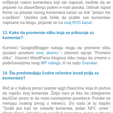
mišljenje nakon komentara koji ste napisali, možete da se
prijavite na obaveštenja putem e-mail poruka. Odmah ispod
forme za pisanje novog komentara nalazi se link "prijavi me
e-poštom". Ukoliko pak želite da pratite sve komentare
napisane na blogu, prijavite se na
ovaj RSS kanal
.
13. Kako da promenim sliku koja se prikazuje uz
komentar?
Korisnici Google/Blogger naloga mogu da promene sliku
(avatar) posetom
ovoj stranici
i izborom opcije "Promeni
sliku". Vlasnici WordPress blogova sliku mogu da izmene u
podešavanjima svog
WP naloga
, ili na sajtu
Gravatar
.
14. Šta predstavljaju čudne rečenice iznad polja za
komentare?
Reč je o šaljivoj poruci (
easter egg
) čitaocima, koja ih poziva
da napišu svoj komentar. Želja nam je bila da izbegnemo
bezličan poziv, te da malo nasmejemo posetioce. Poruke se
menjaju svakog prvog u mesecu. Do sada je tu stajalo
"Svaki put kad ne ostavite komentar, jedan NPC umre."