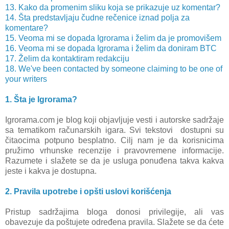
13. Kako da promenim sliku koja se prikazuje uz komentar?
14. Šta predstavljaju čudne rečenice iznad polja za
komentare?
15. Veoma mi se dopada Igrorama i želim da je promovišem
16. Veoma mi se dopada Igrorama i želim da doniram BTC
17. Želim da kontaktiram redakciju
18. We've been contacted by someone claiming to be one of
your writers
1. Šta je Igrorama?
Igrorama.com je blog koji objavljuje vesti i autorske sadržaje
sa tematikom računarskih igara. Svi tekstovi dostupni su
čitaocima potpuno besplatno. Cilj nam je da korisnicima
pružimo vrhunske recenzije i pravovremene informacije.
Razumete i slažete se da je usluga ponuđena takva kakva
jeste i kakva je dostupna.
2. Pravila upotrebe i opšti uslovi korišćenja
Pristup sadržajima bloga donosi privilegije, ali vas
obavezuje da poštujete određena pravila. Slažete se da ćete