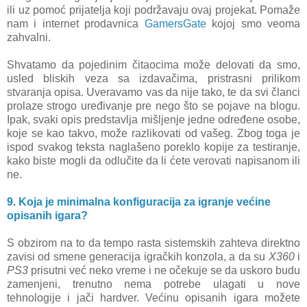
ili uz pomoć prijatelja koji podržavaju ovaj projekat. Pomaže
nam i internet prodavnica
GamersGate
kojoj smo veoma
zahvalni.
Shvatamo da pojedinim čitaocima može delovati da smo,
usled bliskih veza sa izdavačima, pristrasni prilikom
stvaranja opisa. Uveravamo vas da nije tako, te da svi članci
prolaze strogo uređivanje pre nego što se pojave na blogu.
Ipak, svaki opis predstavlja mišljenje jedne određene osobe,
koje se kao takvo, može razlikovati od vašeg. Zbog toga je
ispod svakog teksta naglašeno poreklo kopije za testiranje,
kako biste mogli da odlučite da li ćete verovati napisanom ili
ne.
9. Koja je minimalna konfiguracija za igranje većine
opisanih igara?
S obzirom na to da tempo rasta sistemskih zahteva direktno
zavisi od smene generacija igračkih konzola, a da su
X360
i
PS3
prisutni već neko vreme i ne očekuje se da uskoro budu
zamenjeni, trenutno nema potrebe ulagati u nove
tehnologije i jači hardver. Većinu opisanih igara možete