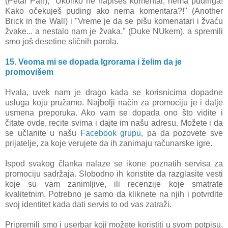
(Petar Pan), "Ukoliko ne napišeš komentar, nema pudinga!
Kako očekuješ puding ako nema komentara?!" (Another
Brick in the Wall) i "Vreme je da se pišu komenatari i žvaću
žvake... a nestalo nam je žvaka." (Duke NUkem), a spremili
smo još desetine sličnih parola.
15. Veoma mi se dopada Igrorama i želim da je
promovišem
Hvala, uvek nam je drago kada se korisnicima dopadne
usluga koju pružamo. Najbolji način za promociju je i dalje
usmena preporuka. Ako vam se dopada ono što vidite i
čitate ovde, recite svima i dajte im našu adresu. Možete i da
se učlanite u našu
Facebook grupu
, pa da pozovete sve
prijatelje, za koje verujete da ih zanimaju računarske igre.
Ispod svakog članka nalaze se ikone poznatih servisa za
promociju sadržaja. Slobodno ih koristite da razglasite vesti
koje su vam zanimljive, ili recenzije koje smatrate
kvalitetnim. Potrebno je samo da kliknete na njih i potvrdite
svoj identitet kada dati servis to od vas zatraži.
Pripremili smo i userbar koji možete koristiti u svom potpisu,