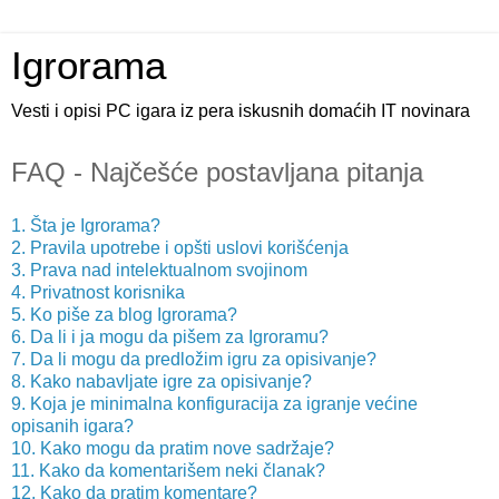
Igrorama
Vesti i opisi PC igara iz pera iskusnih domaćih IT novinara
FAQ - Najčešće postavljana pitanja
1. Šta je Igrorama?
2. Pravila upotrebe i opšti uslovi korišćenja
3. Prava nad intelektualnom svojinom
4. Privatnost korisnika
5. Ko piše za blog Igrorama?
6. Da li i ja mogu da pišem za Igroramu?
7. Da li mogu da predložim igru za opisivanje?
8. Kako nabavljate igre za opisivanje?
9. Koja je minimalna konfiguracija za igranje većine
opisanih igara?
10. Kako mogu da pratim nove sadržaje?
11. Kako da komentarišem neki članak?
12. Kako da pratim komentare?