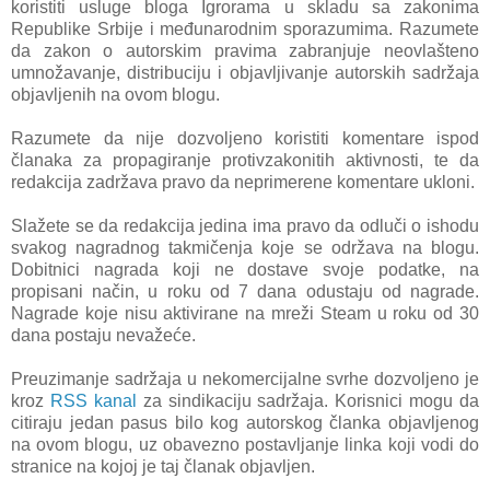
koristiti usluge bloga Igrorama u skladu sa zakonima
Republike Srbije i međunarodnim sporazumima. Razumete
da zakon o autorskim pravima zabranjuje neovlašteno
umnožavanje, distribuciju i objavljivanje autorskih sadržaja
objavljenih na ovom blogu.
Razumete da nije dozvoljeno koristiti komentare ispod
članaka za propagiranje protivzakonitih aktivnosti, te da
redakcija zadržava pravo da neprimerene komentare ukloni.
Slažete se da redakcija jedina ima pravo da odluči o ishodu
svakog nagradnog takmičenja koje se održava na blogu.
Dobitnici nagrada koji ne dostave svoje podatke, na
propisani način, u roku od 7 dana odustaju od nagrade.
Nagrade koje nisu aktivirane na mreži Steam u roku od 30
dana postaju nevažeće.
Preuzimanje sadržaja u nekomercijalne svrhe dozvoljeno je
kroz
RSS kanal
za sindikaciju sadržaja. Korisnici mogu da
citiraju jedan pasus bilo kog autorskog članka objavljenog
na ovom blogu, uz obavezno postavljanje linka koji vodi do
stranice na kojoj je taj članak objavljen.