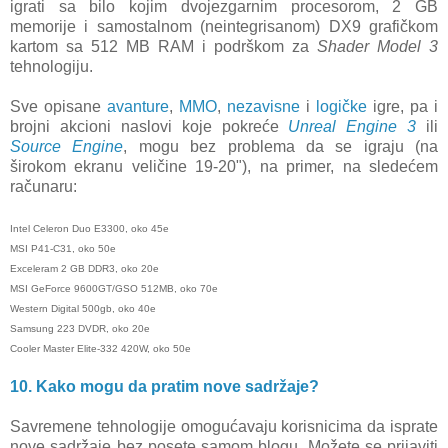
igrati sa bilo kojim dvojezgarnim procesorom, 2 GB
memorije i samostalnom (neintegrisanom) DX9 grafičkom
kartom sa 512 MB RAM i podrškom za
Shader Model 3
tehnologiju.
Sve opisane
avanture
,
MMO
,
nezavisne
i
logičke
igre, pa i
brojni akcioni naslovi koje pokreće
Unreal Engine 3
ili
Source Engine
, mogu bez problema da se igraju (na
širokom ekranu veličine 19-20"), na primer, na sledećem
računaru:
Intel Celeron Duo E3300, oko 45e
MSI P41-C31, oko 50e
Exceleram 2 GB DDR3, oko 20e
MSI GeForce 9600GT/GSO 512MB, oko 70e
Western Digital 500gb, oko 40e
Samsung 223 DVDR, oko 20e
Cooler Master Elite-332 420W, oko 50e
10. Kako mogu da pratim nove sadržaje?
Savremene tehnologije omogućavaju korisnicima da isprate
nove sadržaje bez posete samom blogu. Možete se prijaviti