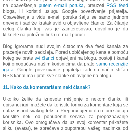
na obaveštenja
putem e-mail poruka
, preuzeti
RSS feed
bloga, ili koristiti uslugu Google povezivanje prijatelja.
Obaveštenja u vidu e-mail poruka šalju se samo jednom
dnevno i sadrže kratak uvid u objavljene članke. Za čitanje
celog članka koji vas je zainteresovao, dovoljno je da
kliknete na priloženi link u e-mail poruci.
Blog Igrorama nudi svojim čitaocima dva feed kanala za
praćenje novih sadržaja. Pored uobičajenog kanala pomoću
kojeg se prate
svi članci
objavljeni na blogu, postoji i kanal
koji omogućava našim korisnicima da prate
samo recenzije
igara
. Google povezivanje prijatelja radi na način sličan
RSS kanalima i prati sve članke objavljene na blogu.
11. Kako da komentarišem neki članak?
Ukoliko želite da iznesete mišljenje o nekom članku ili
opisanoj igri, možete da koristite formu za komentare koja se
nalazi ispod svakog teksta. Preporučujemo da u tom slučaju
koristite neki od ponuđenih servisa za prepoznavanje
korisnika. Ovo omogućava da uz svoj komentar prikažete
sliku (avatar), te sprečava zloupotrebu vašeg nadimka od