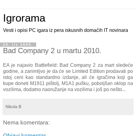
Igrorama
Vesti i opisi PC igara iz pera iskusnih domaćih IT novinara
29. lis 2009.
Bad Company 2 u martu 2010.
EA je najavio Battlefield: Bad Company 2 za mart sledeće
godine, a zanimljvo je da će se Limited Edition prodavati po
istoj ceni kao standardno izdanje, ali će igračima koji ga
kupe doneti M1911 pištolj, M1A1 pušku, poboljšan oklop na
vozilima, dodatno naoružanje na vozilima i još po nešto...
Nikola B
Nema komentara:
Objavi komentar