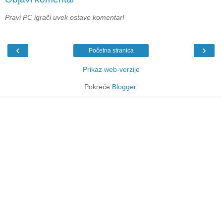
Pravi PC igrači uvek ostave komentar!
‹
›
Početna stranica
Prikaz web-verzije
Pokreće
Blogger
.