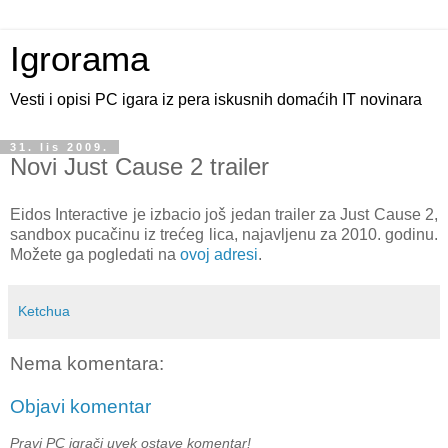
Igrorama
Vesti i opisi PC igara iz pera iskusnih domaćih IT novinara
31. lis 2009.
Novi Just Cause 2 trailer
Eidos Interactive je izbacio još jedan trailer za Just Cause 2,
sandbox pucačinu iz trećeg lica, najavljenu za 2010. godinu.
Možete ga pogledati na
ovoj adresi
.
Ketchua
Nema komentara:
Objavi komentar
Pravi PC igrači uvek ostave komentar!