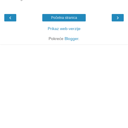
‹
›
Početna stranica
Prikaz web-verzije
Pokreće
Blogger
.