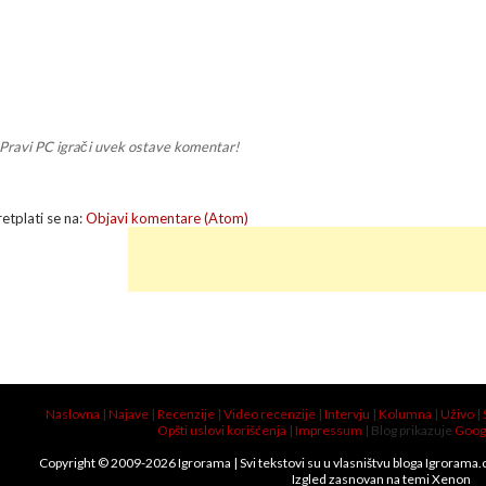
Pravi PC igrači uvek ostave komentar!
retplati se na:
Objavi komentare (Atom)
Naslovna
|
Najave
|
Recenzije
|
Video recenzije
|
Intervju
|
Kolumna
|
Uživo
|
Opšti uslovi korišćenja
|
Impressum
| Blog prikazuje
Goog
Copyright © 2009-
2026
Igrorama
| Svi tekstovi su u vlasništvu bloga Igrorama
Izgled zasnovan na temi
Xenon