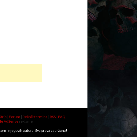
Strip
|
Forum
|
Rečnik termina
|
RSS
|
FAQ
le AdSense
reklame.
.com i njegovih autora. Sva prava zadržana!