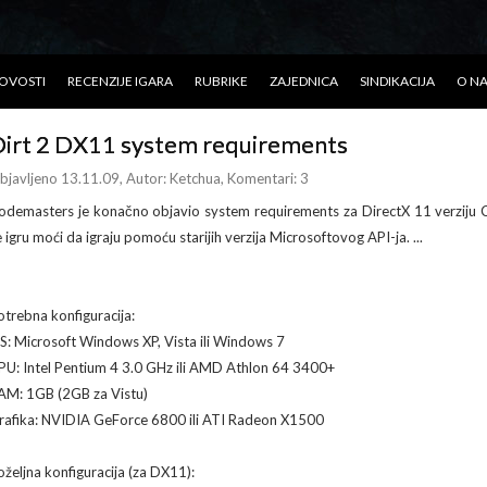
OVOSTI
RECENZIJE IGARA
RUBRIKE
ZAJEDNICA
SINDIKACIJA
O N
irt 2 DX11 system requirements
bjavljeno 13.11.09
, Autor:
Ketchua
, Komentari: 3
odemasters je konačno objavio system requirements za DirectX 11 verziju C
e igru moći da igraju pomoću starijih verzija Microsoftovog API-ja. ...
otrebna konfiguracija:
S: Microsoft Windows XP, Vista ili Windows 7
PU: Intel Pentium 4 3.0 GHz ili AMD Athlon 64 3400+
AM: 1GB (2GB za Vistu)
rafika: NVIDIA GeForce 6800 ili ATI Radeon X1500
oželjna konfiguracija (za DX11):