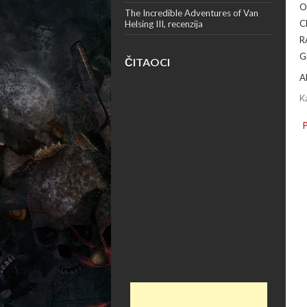
O
The Incredible Adventures of Van
C
Helsing III, recenzija
R
G
ČITAOCI
A
K