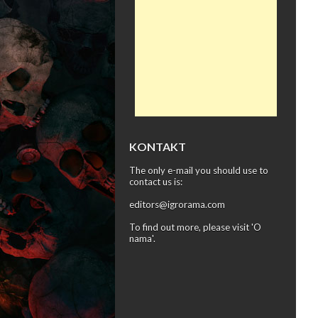
KONTAKT
The only e-mail you should use to
contact us is:
editors@igrorama.com
To find out more, please visit '
O
nama
'.