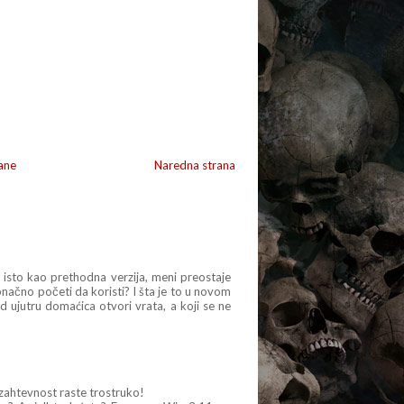
ane
Naredna strana
o isto kao prethodna verzija, meni preostaje
ačno početi da koristi? I šta je to u novom
d ujutru domaćica otvori vrata, a koji se ne
a zahtevnost raste trostruko!