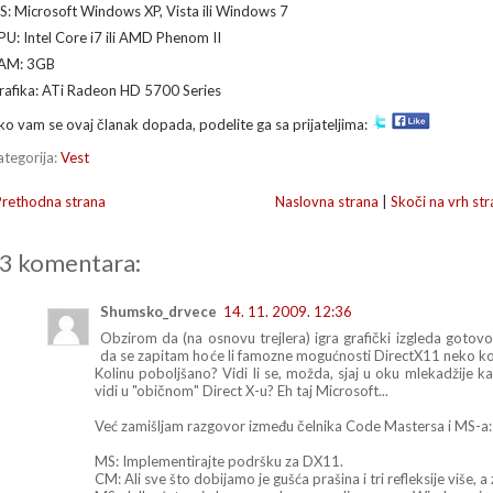
S: Microsoft Windows XP, Vista ili Windows 7
PU: Intel Core i7 ili AMD Phenom II
AM: 3GB
rafika: ATi Radeon HD 5700 Series
ko vam se ovaj članak dopada, podelite ga sa prijateljima:
ategorija:
Vest
Prethodna strana
Naslovna strana
|
Skoči na vrh str
3 komentara:
Shumsko_drvece
14. 11. 2009. 12:36
Obzirom da (na osnovu trejlera) igra grafički izgleda gotov
da se zapitam hoće li famozne mogućnosti DirectX11 neko kon
Kolinu poboljšano? Vidi li se, možda, sjaj u oku mlekadžije ka
vidi u "običnom" Direct X-u? Eh taj Microsoft...
Već zamišljam razgovor između čelnika Code Mastersa i MS-a:
MS: Implementirajte podršku za DX11.
CM: Ali sve što dobijamo je gušća prašina i tri refleksije više, 