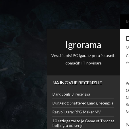
N
D
Igrorama
O
Vesti i opisi PC igara iz pera iskusnih
C
domaćih IT novinara
ć
NAJNOVIJE RECENZIJE
P
O
Dark Souls 3, recenzija
C
Dungelot: Shattered Lands, recenzija
R
G
Razvoj igara: RPG Maker MV
10 razloga zašto je Game of Thrones
P
bolja igra od serije