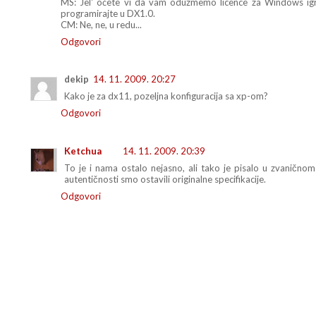
MS: Jel' oćete vi da vam oduzmemo licence za Windows igr
programirajte u DX1.0.
CM: Ne, ne, u redu...
Odgovori
dekip
14. 11. 2009. 20:27
Kako je za dx11, pozeljna konfiguracija sa xp-om?
Odgovori
Ketchua
14. 11. 2009. 20:39
To je i nama ostalo nejasno, ali tako je pisalo u zvaničnom
autentičnosti smo ostavili originalne specifikacije.
Odgovori