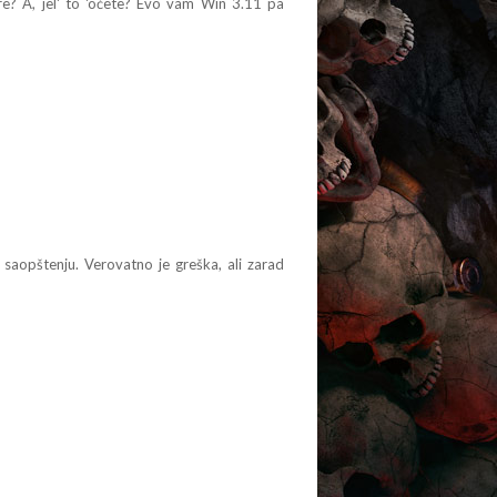
e? A, jel' to 'oćete? Evo vam Win 3.11 pa
 saopštenju. Verovatno je greška, ali zarad