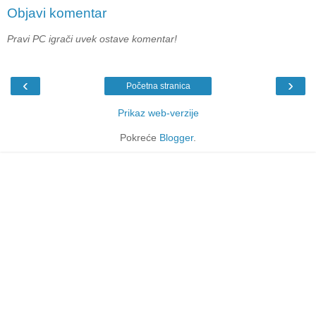
Objavi komentar
Pravi PC igrači uvek ostave komentar!
‹
›
Početna stranica
Prikaz web-verzije
Pokreće
Blogger
.