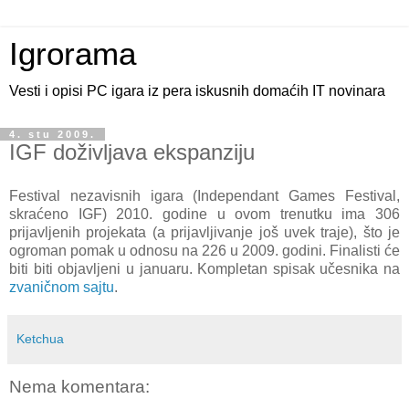
Igrorama
Vesti i opisi PC igara iz pera iskusnih domaćih IT novinara
4. stu 2009.
IGF doživljava ekspanziju
Festival nezavisnih igara (Independant Games Festival,
skraćeno IGF) 2010. godine u ovom trenutku ima 306
prijavljenih projekata (a prijavljivanje još uvek traje), što je
ogroman pomak u odnosu na 226 u 2009. godini. Finalisti će
biti biti objavljeni u januaru. Kompletan spisak učesnika na
zvaničnom sajtu
.
Ketchua
Nema komentara: