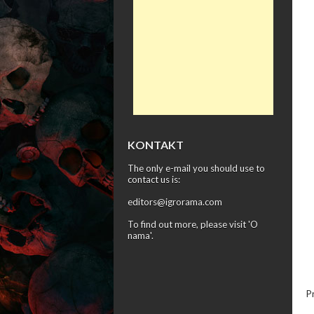
KONTAKT
The only e-mail you should use to
contact us is:
editors@igrorama.com
To find out more, please visit '
O
nama
'.
P