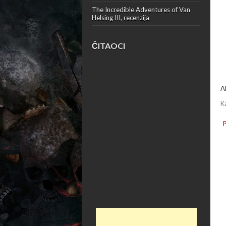
The Incredible Adventures of Van
Helsing III, recenzija
ČITAOCI
A
K