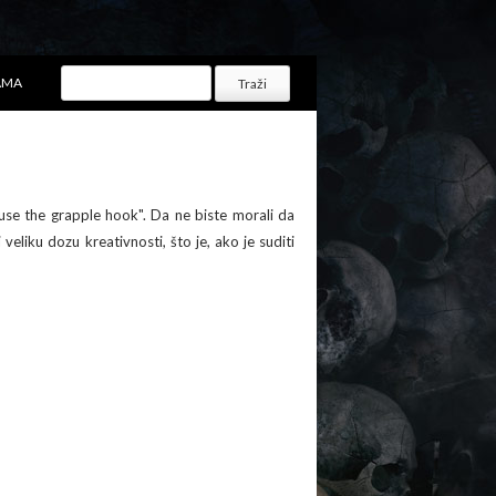
AMA
use the grapple hook". Da ne biste morali da
eliku dozu kreativnosti, što je, ako je suditi