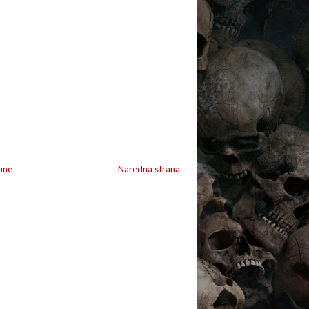
ane
Naredna strana