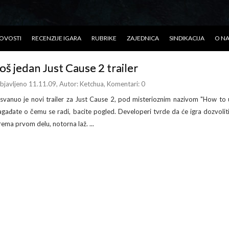
OVOSTI
RECENZIJE IGARA
RUBRIKE
ZAJEDNICA
SINDIKACIJA
O N
oš jedan Just Cause 2 trailer
bjavljeno 11.11.09
, Autor:
Ketchua
, Komentari: 0
svanuo je novi trailer za Just Cause 2, pod misterioznim nazivom "How to 
agađate o čemu se radi, bacite pogled. Developeri tvrde da će igra dozvoliti v
rema prvom delu, notorna laž. ...