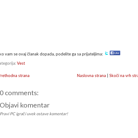
ko vam se ovaj članak dopada, podelite ga sa prijateljima:
ategorija:
Vest
Prethodna strana
Naslovna strana
|
Skoči na vrh str
0 comments:
Objavi komentar
Pravi PC igrači uvek ostave komentar!