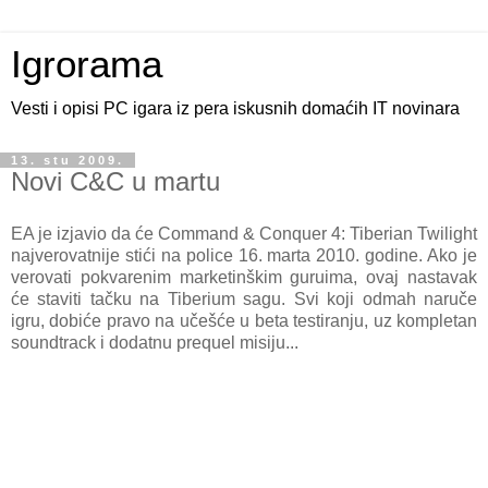
Igrorama
Vesti i opisi PC igara iz pera iskusnih domaćih IT novinara
13. stu 2009.
Novi C&C u martu
EA je izjavio da će Command & Conquer 4: Tiberian Twilight
najverovatnije stići na police 16. marta 2010. godine. Ako je
verovati pokvarenim marketinškim guruima, ovaj nastavak
će staviti tačku na Tiberium sagu. Svi koji odmah naruče
igru, dobiće pravo na učešće u beta testiranju, uz kompletan
soundtrack i dodatnu prequel misiju...