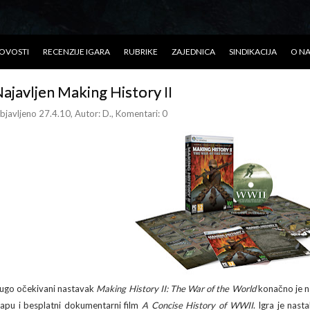
OVOSTI
RECENZIJE IGARA
RUBRIKE
ZAJEDNICA
SINDIKACIJA
O N
ajavljen Making History II
bjavljeno 27.4.10
, Autor:
D.
, Komentari: 0
ugo očekivani nastavak
Making History II: The War of the World
konačno je na
apu i besplatni dokumentarni film
A Concise History of WWII
. Igra je nast