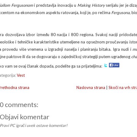
iallom Fergusonom
i predstavlja inovaciju u
Making History
serijalu jer je diz
kcentom na ekonomskom aspektu ratovanja, koji je, po rečima
Fergusona
, bi
gra dozvoljava izbor između 80 nacija i 800 regiona. Svakoj naciji pridoda
deološke i tehničke karakteristike utemeljene na opsežnom proučavanju ist
a provedu više vremena u izgradnji naselja i planiranju bitaka. Igra nudi i
mu
ajne paktove ili da se dogovaraju o zajedničkoj strategiji putem ugrađenog
ch
ko vam se ovaj članak dopada, podelite ga sa prijateljima:
ategorija:
Vest
Prethodna strana
Naslovna strana
|
Skoči na vrh str
0 comments:
Objavi komentar
Pravi PC igrači uvek ostave komentar!