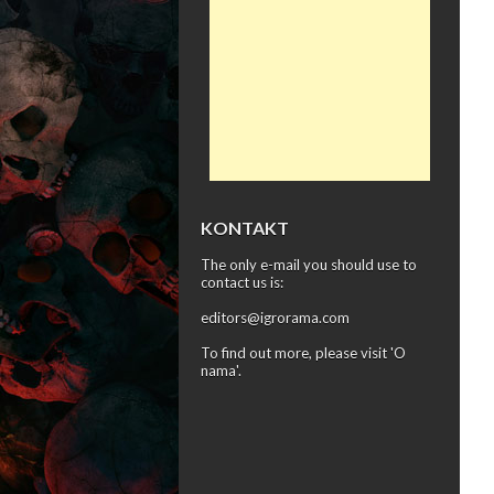
KONTAKT
The only e-mail you should use to
contact us is:
editors@igrorama.com
To find out more, please visit '
O
nama
'.