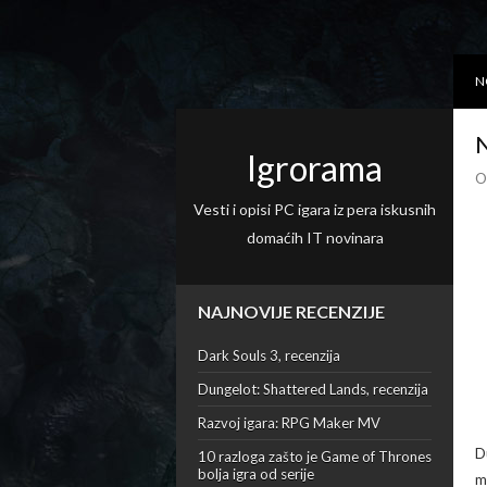
N
N
Igrorama
O
Vesti i opisi PC igara iz pera iskusnih
domaćih IT novinara
NAJNOVIJE RECENZIJE
Dark Souls 3, recenzija
Dungelot: Shattered Lands, recenzija
Razvoj igara: RPG Maker MV
D
10 razloga zašto je Game of Thrones
bolja igra od serije
m