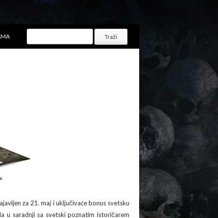
AMA
javljen za 21. maj i uključivaće bonus svetsku
ala u saradnji sa svetski poznatim istoričarem