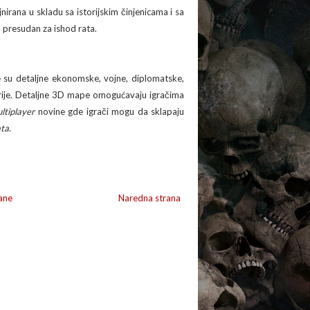
ajnirana u skladu sa istorijskim činjenicama i sa
o presudan za ishod rata.
te su detaljne ekonomske, vojne, diplomatske,
orije. Detaljne 3D mape omogućavaju igračima
ltiplayer
novine gde igrači mogu da sklapaju
ata
.
ane
Naredna strana