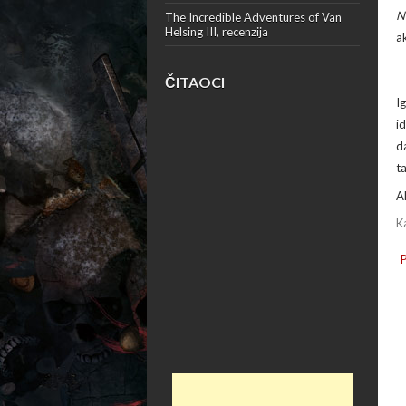
N
The Incredible Adventures of Van
Helsing III, recenzija
a
ČITAOCI
I
i
d
t
A
K