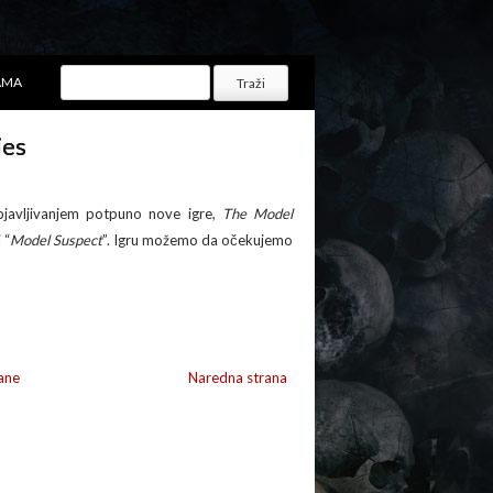
AMA
ies
javljivanjem potpuno nove igre,
The Model
i “
Model Suspect
”. Igru možemo da očekujemo
ane
Naredna strana