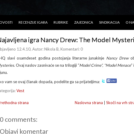
OVOSTI
RECENZIJE IGARA
RUBRIKE
ZAJEDNICA
SINDIKACIJA
O N
ajavljena igra Nancy Drew: The Model Myster
bjavljeno 12.4.10
, Autor:
Nikola B
, Komentari: 0
HQ slavi osamdeset godina postojanja literarne junakinje
Nancy Drew
ob
ysteries
. Ovaj naslov zasnivaće se na trilogiji “
Model Crime”, “Model Menace
” 
junu.
ko vam se ovaj članak dopada, podelite ga sa prijateljima:
ategorija:
Vest
Prethodna strana
Naslovna strana
|
Skoči na vrh str
0 comments:
Objavi komentar