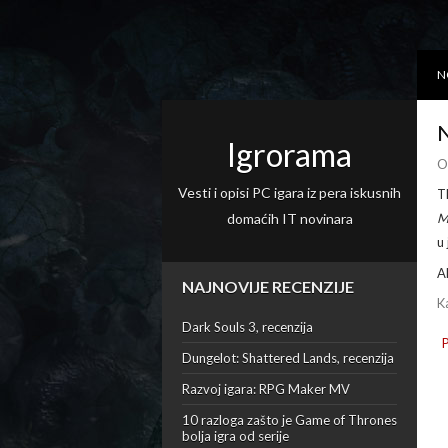
N
N
Igrorama
O
Vesti i opisi PC igara iz pera iskusnih
T
domaćih IT novinara
M
u 
A
NAJNOVIJE RECENZIJE
K
Dark Souls 3, recenzija
Dungelot: Shattered Lands, recenzija
Razvoj igara: RPG Maker MV
10 razloga zašto je Game of Thrones
bolja igra od serije