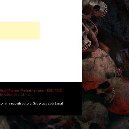
Strip
|
Forum
|
Rečnik termina
|
RSS
|
FAQ
le AdSense
reklame.
.com i njegovih autora. Sva prava zadržana!