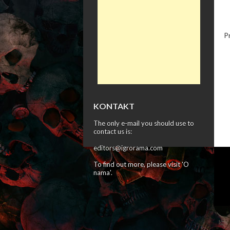
P
KONTAKT
The only e-mail you should use to
contact us is:
editors@igrorama.com
To find out more, please visit '
O
nama
'.