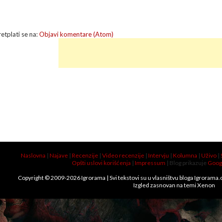
retplati se na:
Objavi komentare (Atom)
Naslovna
|
Najave
|
Recenzije
|
Video recenzije
|
Intervju
|
Kolumna
|
Uživo
|
Opšti uslovi korišćenja
|
Impressum
| Blog prikazuje
Goog
Copyright © 2009-
2026
Igrorama
| Svi tekstovi su u vlasništvu bloga Igrorama
Izgled zasnovan na temi
Xenon