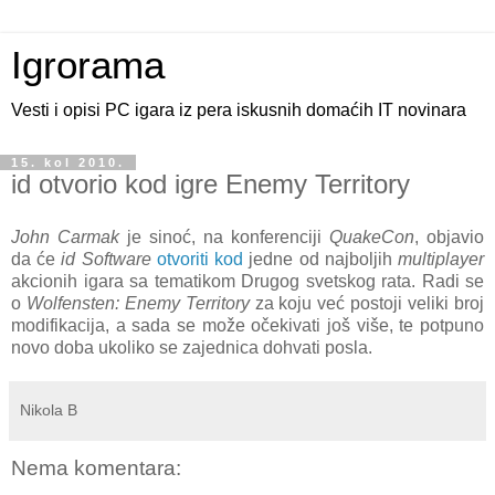
Igrorama
Vesti i opisi PC igara iz pera iskusnih domaćih IT novinara
15. kol 2010.
id otvorio kod igre Enemy Territory
John Carmak
je sinoć, na konferenciji
QuakeCon
, objavio
da će
id Software
otvoriti kod
jedne od najboljih
multiplayer
akcionih igara sa tematikom Drugog svetskog rata. Radi se
o
Wolfensten: Enemy Territory
za koju već postoji veliki broj
modifikacija, a sada se može očekivati još više, te potpuno
novo doba ukoliko se zajednica dohvati posla.
Nikola B
Nema komentara: