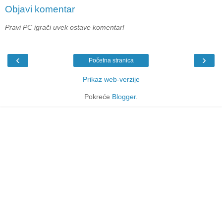
Objavi komentar
Pravi PC igrači uvek ostave komentar!
‹
›
Početna stranica
Prikaz web-verzije
Pokreće
Blogger
.