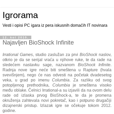
Igrorama
Vesti i opisi PC igara iz pera iskusnih domaćih IT novinara
12. kol 2010.
Najavljen BioShock Infinite
Irrational Games
, studio zaslužan za prvi
BioShock
naslov,
otkrio je da se serijal vraća u njihove ruke, te da rade na
sledećem nastavku sage, nazvanom
BioShock Infinite
.
Radnja nove igre neće biti smeštena u Rapture (hvala
svevišnjem), nego će nas odvesti na početak dvadesetog
veka, u grad po imenu
Columbia
. Za razliku od svog
potopljenog prethodnika,
Columbia
je smeštena visoko
među oblake. Čelnici Irrational-a su izjavili da na ovom delu
rade od izlaska prvog BioShock-a, te da je promena
okruženja zahtevala novi pokretač, kao i potpuno drugačiji
dizajnerski pristup. Izlazak igre se očekuje tokom 2012.
godine.