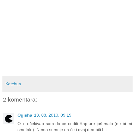
Ketchua
2 komentara:
Ogisha
13. 08. 2010. 09:19
O..o očekivao sam da će cediti Rapture još malo (ne bi mi
smetalo). Nema sumnje da će i ovaj deo biti hit.