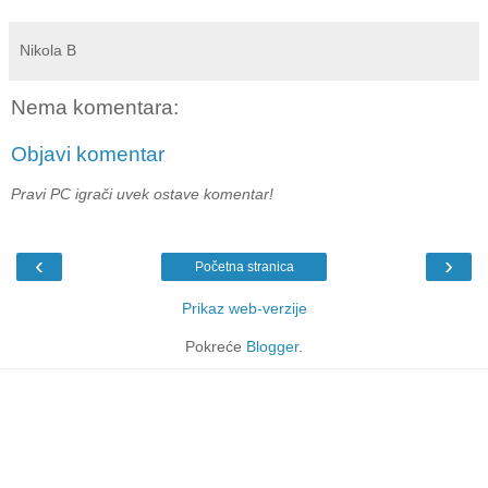
Nikola B
Nema komentara:
Objavi komentar
Pravi PC igrači uvek ostave komentar!
‹
›
Početna stranica
Prikaz web-verzije
Pokreće
Blogger
.