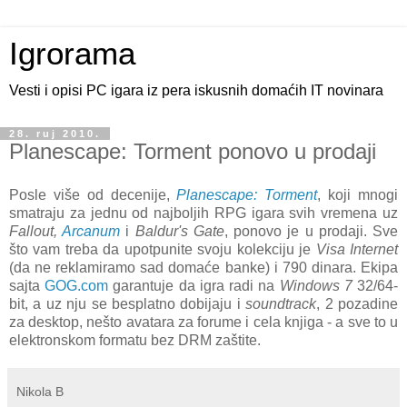
Igrorama
Vesti i opisi PC igara iz pera iskusnih domaćih IT novinara
28. ruj 2010.
Planescape: Torment ponovo u prodaji
Posle više od decenije,
Planescape: Torment
, koji mnogi
smatraju za jednu od najboljih RPG igara svih vremena uz
Fallout,
Arcanum
i
Baldur's Gate
, ponovo je u prodaji. Sve
što vam treba da upotpunite svoju kolekciju je
Visa Internet
(da ne reklamiramo sad domaće banke) i 790 dinara. Ekipa
sajta
GOG.com
garantuje da igra radi na
Windows 7
32/64-
bit, a uz nju se besplatno dobijaju i
soundtrack
, 2 pozadine
za desktop, nešto avatara za forume i cela knjiga - a sve to u
elektronskom formatu bez DRM zaštite.
Nikola B