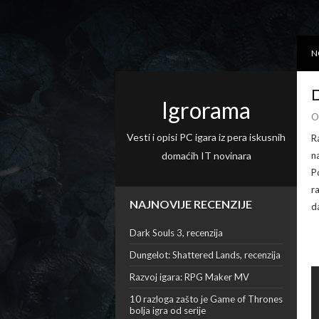
N
D
Igrorama
O
Vesti i opisi PC igara iz pera iskusnih
R
domaćih IT novinara
n
P
r
NAJNOVIJE RECENZIJE
da
Dark Souls 3, recenzija
Dungelot: Shattered Lands, recenzija
Razvoj igara: RPG Maker MV
10 razloga zašto je Game of Thrones
bolja igra od serije