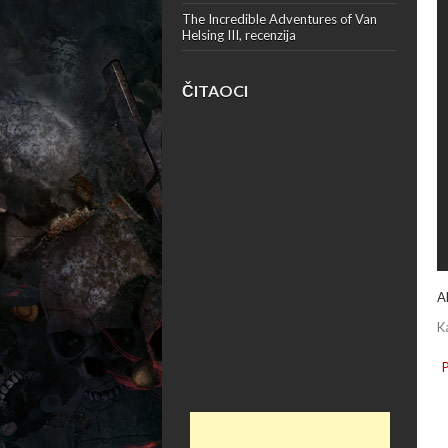
The Incredible Adventures of Van
Helsing III, recenzija
ČITAOCI
A
K