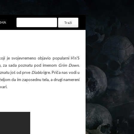
AMA
koji je svojevremeno objavio popularni H'n'S
igru, za sada poznatu pod imenom
Grim Down
.
oznatu još od prve
Diablo
igre. Priča nas vodi u
sa željom da im zaposednu tela, a drugi namereni
vari.