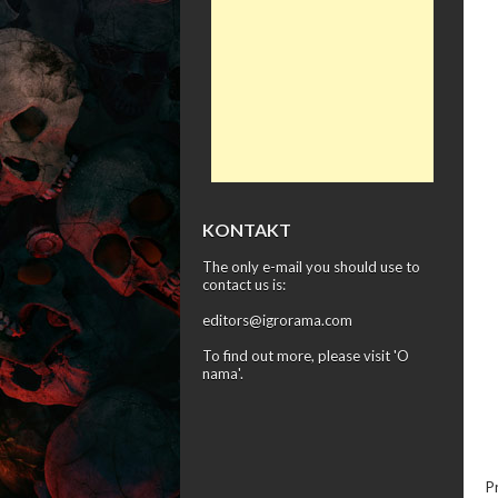
KONTAKT
The only e-mail you should use to
contact us is:
editors@igrorama.com
To find out more, please visit '
O
nama
'.
P