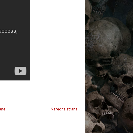
ane
Naredna strana