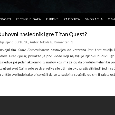
OVOSTI
RECENZIJE IGARA
RUBRIKE
ZAJEDNICA
SINDIKACIJA
O N
uhovni naslednik igre Titan Quest?
bjavljeno 30.10.10
, Autor:
Nikola B
, Komentari: 1
azvojni tim
Crate Entertainment,
sastavljen od veterana
Iron Lore
studija 
aslov
Titan Quest
, prikazao je prvi video koji najavljuje njihovu buduću 
osredi je još jedan akcioni RPG naslov koji ima za cilj da produbi mehaniku p
azrušeni svet Cairn, gde se dve velike sile otimaju oko preživelih ljudi, jedni 
 unište sve ljude kako bi sprečili da se ta sudbina strašnija od smrti zaista ost