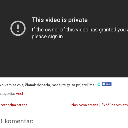
ko vam se ovaj članak dopada, podelite ga sa prijateljima:
ategorija:
Vest
Prethodna strana
Naslovna strana
|
Skoči na vrh str
1 komentar: