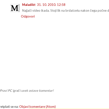
Maladikt
31. 10. 2010. 12:58
Najjači video ikada. Stoji lik na brdašcetu nakon čega počne d
Odgovori
Pravi PC igrači uvek ostave komentar!
retplati se na:
Objavi komentare (Atom)