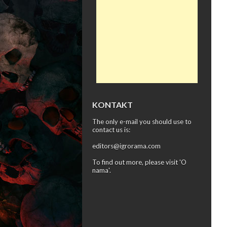
KONTAKT
The only e-mail you should use to
contact us is:
editors@igrorama.com
To find out more, please visit '
O
nama
'.