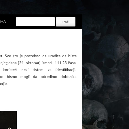
AMA
t. Sve što je potrebno da uradite da biste
šnjeg dana (24. oktobar) između 11 i 23 časa.
koristeći neki sistem za identifikaciju
ako bismo mogli da odredimo dobitnika
nije.