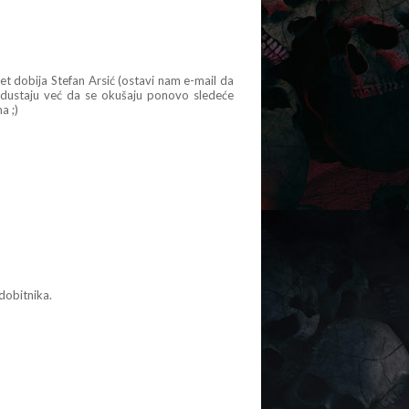
t dobija Stefan Arsić (ostavi nam e-mail da
odustaju već da se okušaju ponovo sledeće
a ;)
dobitnika.