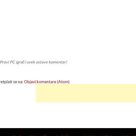
Pravi PC igrači uvek ostave komentar!
retplati se na:
Objavi komentare (Atom)