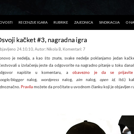
OVOSTI
RECENZIJE IGARA
RUBRIKE
ZAJEDNICA
SINDIKACIJA
O N
svoji kačket #3, nagradna igra
bjavljeno 24.10.10
, Autor:
Nikola B
, Komentari: 7
onovo je nedelja, a kao što znate, svake nedelje poklanjamo jedan kačke
čestvovali u izvlačenju jeste da odgovorite na nagradno pitanje u toku dana
dgovor napišite u komentaru, a
obavezno je da se prijavite
oogle/blogger
nalog,
wordpress
nalog,
aim
nalog,
open id
, itd.) k
ednoznačno.
Pravila
možete da pročitate u uvodnom članku koji je objavljen ra