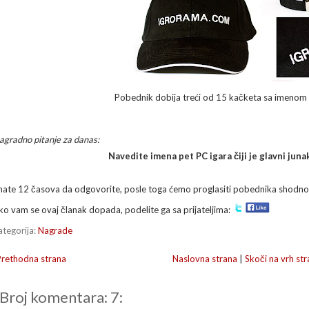
Pobednik dobija treći od 15 kačketa sa imenom
agradno pitanje za danas:
Navedite imena pet PC igara čiji je glavni juna
mate 12 časova da odgovorite, posle toga ćemo proglasiti pobednika shodn
ko vam se ovaj članak dopada, podelite ga sa prijateljima:
ategorija:
Nagrade
Prethodna strana
Naslovna strana
|
Skoči na vrh str
Broj komentara: 7: