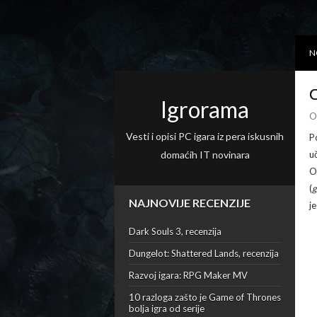
N
O
Igrorama
O
Vesti i opisi PC igara iz pera iskusnih
P
domaćih IT novinara
u
O
(
g
NAJNOVIJE RECENZIJE
j
Dark Souls 3, recenzija
Dungelot: Shattered Lands, recenzija
Razvoj igara: RPG Maker MV
10 razloga zašto je Game of Thrones
bolja igra od serije