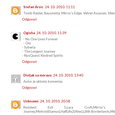
Stefan Arsic
24. 10. 2010. 11:11
Tomb Raider, Bayonetta, Mirror’s Edge, Velvet Assassin, Silent
Odgovori
Ogisha
24. 10. 2010. 11:39
- No One Lives Forever
- Oni
- Syberia
- The Longest Journey
- NyxQuest: Kindred Spirits
Odgovori
Divljak sa moravu
24. 10. 2010. 13:40
Autor je uklonio komentar.
Odgovori
Unknown
24. 10. 2010. 20:58
Resident Evil 5,Lara Croft,Mirror’s 
Journey,Metroid(Samus),HalfLife2(Alex),Lilith Borderlands,Mi