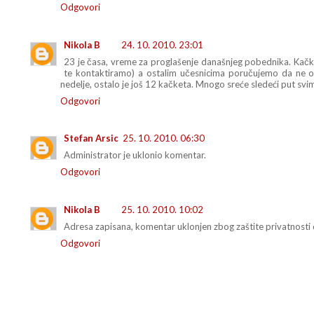
Odgovori
Nikola B
24. 10. 2010. 23:01
23 je časa, vreme za proglašenje današnjeg pobednika. Kačke
te kontaktiramo) a ostalim učesnicima poručujemo da ne 
nedelje, ostalo je još 12 kačketa. Mnogo sreće sledeći put svim
Odgovori
Stefan Arsic
25. 10. 2010. 06:30
Administrator je uklonio komentar.
Odgovori
Nikola B
25. 10. 2010. 10:02
Adresa zapisana, komentar uklonjen zbog zaštite privatnosti 
Odgovori