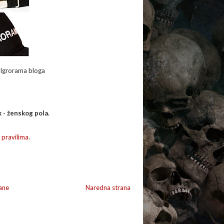
 Igrorama bloga
k - ženskog pola.
o
pravilima
.
ane
Naredna strana