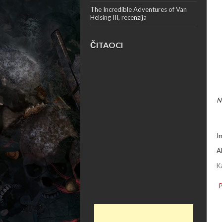
The Incredible Adventures of Van
Helsing III, recenzija
ČITAOCI
N
I
A
K