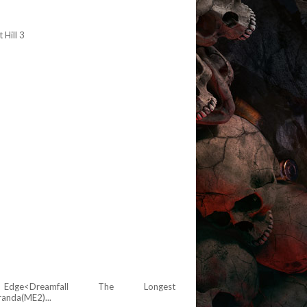
 Hill 3
Edge<Dreamfall The Longest
randa(ME2)...