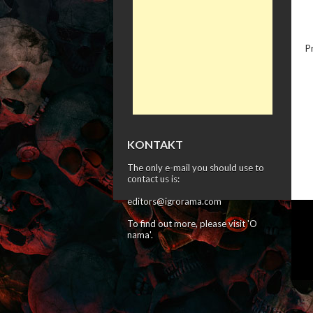
P
KONTAKT
The only e-mail you should use to
contact us is:
editors@igrorama.com
To find out more, please visit '
O
nama
'.