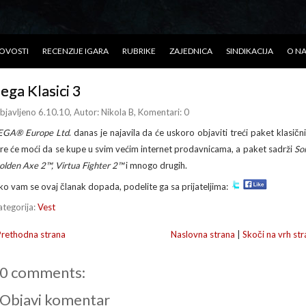
OVOSTI
RECENZIJE IGARA
RUBRIKE
ZAJEDNICA
SINDIKACIJA
O N
ega Klasici 3
bjavljeno 6.10.10
, Autor:
Nikola B
, Komentari: 0
EGA® Europe Ltd
. danas je najavila da će uskoro objaviti treći paket klasič
gre će moći da se kupe u svim većim internet prodavnicama, a paket sadrži
So
olden Axe 2™, Virtua Fighter 2™
i mnogo drugih.
ko vam se ovaj članak dopada, podelite ga sa prijateljima:
ategorija:
Vest
Prethodna strana
Naslovna strana
|
Skoči na vrh str
0 comments:
Objavi komentar