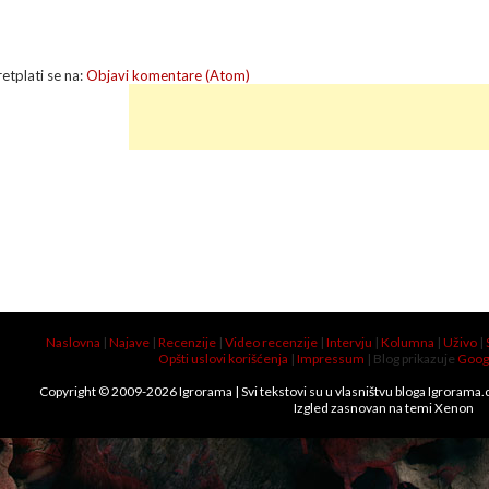
retplati se na:
Objavi komentare (Atom)
Naslovna
|
Najave
|
Recenzije
|
Video recenzije
|
Intervju
|
Kolumna
|
Uživo
|
Opšti uslovi korišćenja
|
Impressum
| Blog prikazuje
Goog
Copyright © 2009-
2026
Igrorama
| Svi tekstovi su u vlasništvu bloga Igrorama
Izgled zasnovan na temi
Xenon