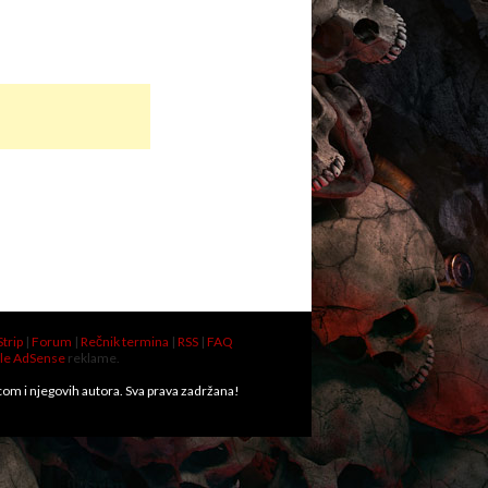
Strip
|
Forum
|
Rečnik termina
|
RSS
|
FAQ
le AdSense
reklame.
.com i njegovih autora. Sva prava zadržana!