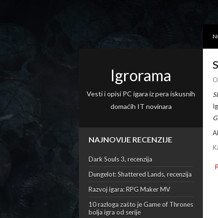
N
S
Igrorama
O
Vesti i opisi PC igara iz pera iskusnih
S
domaćih IT novinara
I
G
A
NAJNOVIJE RECENZIJE
K
Dark Souls 3, recenzija
Dungelot: Shattered Lands, recenzija
Razvoj igara: RPG Maker MV
10 razloga zašto je Game of Thrones
bolja igra od serije