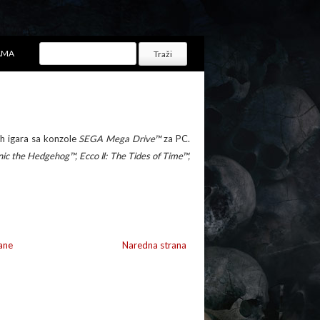
AMA
nih igara sa konzole
SEGA Mega Drive™
za PC.
nic the Hedgehog™, Ecco Ⅱ: The Tides of Time™,
ane
Naredna strana