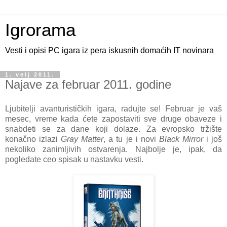
Igrorama
Vesti i opisi PC igara iz pera iskusnih domaćih IT novinara
1. velj 2011.
Najave za februar 2011. godine
Ljubitelji avanturističkih igara, radujte se! Februar je vaš
mesec, vreme kada ćete zapostaviti sve druge obaveze i
snabdeti se za dane koji dolaze. Za evropsko tržište
konačno izlazi
Gray Matter
, a tu je i novi
Black Mirror
i još
nekoliko zanimljivih ostvarenja. Najbolje je, ipak, da
pogledate ceo spisak u nastavku vesti.