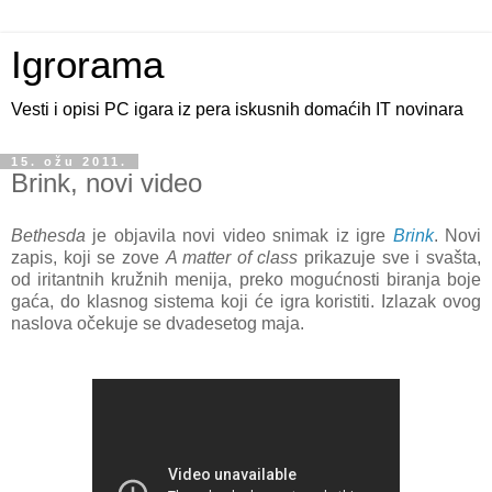
Igrorama
Vesti i opisi PC igara iz pera iskusnih domaćih IT novinara
15. ožu 2011.
Brink, novi video
Bethesda
je objavila novi video snimak iz igre
Brink
. Novi
zapis, koji se zove
A matter of class
prikazuje sve i svašta,
od iritantnih kružnih menija, preko mogućnosti biranja boje
gaća, do klasnog sistema koji će igra koristiti. Izlazak ovog
naslova očekuje se dvadesetog maja.