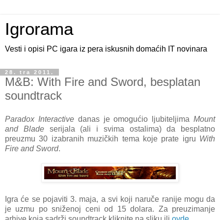
Igrorama
Vesti i opisi PC igara iz pera iskusnih domaćih IT novinara
28. tra 2011.
M&B: With Fire and Sword, besplatan
soundtrack
Paradox Interactive
danas je omogućio ljubiteljima
Mount
and Blade
serijala (ali i svima ostalima) da besplatno
preuzmu 30 izabranih muzičkih tema koje prate igru
With
Fire and Sword
.
Igra će se pojaviti 3. maja, a svi koji naruče ranije mogu da
je uzmu po sniženoj ceni od 15 dolara. Za preuzimanje
arhive koja sadrži soundtrack kliknite na sliku ili
ovde
.