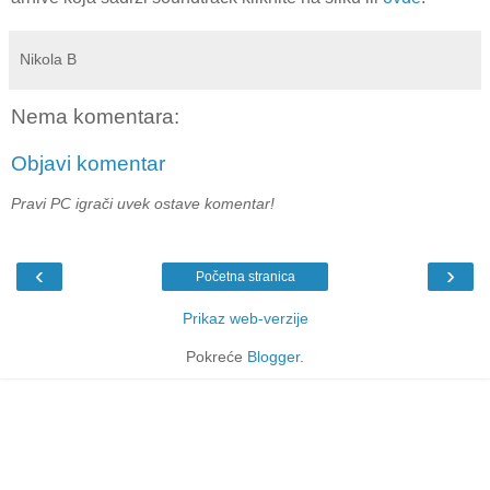
Nikola B
Nema komentara:
Objavi komentar
Pravi PC igrači uvek ostave komentar!
‹
›
Početna stranica
Prikaz web-verzije
Pokreće
Blogger
.