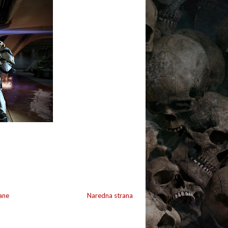
ane
Naredna strana