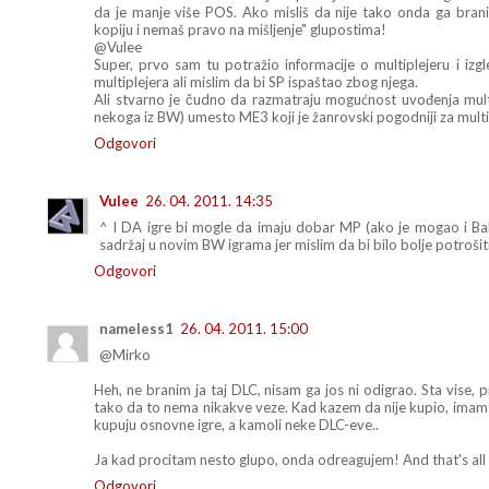
da je manje više POS. Ako misliš da nije tako onda ga brani
kopiju i nemaš pravo na mišljenje" glupostima!
@Vulee
Super, prvo sam tu potražio informacije o multiplejeru i iz
multiplejera ali mislim da bi SP ispaštao zbog njega.
Ali stvarno je čudno da razmatraju mogućnost uvođenja mul
nekoga iz BW) umesto ME3 koji je žanrovski pogodniji za multip
Odgovori
Vulee
26. 04. 2011. 14:35
^ I DA igre bi mogle da imaju dobar MP (ako je mogao i Bald
sadržaj u novim BW igrama jer mislim da bi bilo bolje potrošiti 
Odgovori
nameless1
26. 04. 2011. 15:00
@Mirko
Heh, ne branim ja taj DLC, nisam ga jos ni odigrao. Sta vise, p
tako da to nema nikakve veze. Kad kazem da nije kupio, imam 
kupuju osnovne igre, a kamoli neke DLC-eve..
Ja kad procitam nesto glupo, onda odreagujem! And that's all t
Odgovori