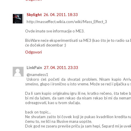
Skylight
26. 04. 2011. 18:33
http://masseffect.wikia.com/wiki/Mass_Effect_3
Ovde imate sve informacije o ME3.
BioWare neće eksperimentisati sa ME3 (kao što je to radio sa D
će dočekati decembar :)
Odgovori
LinkPain
27. 04. 2011. 23:33
@nameless1
Uskoro ćeš početi da shvataš problem. Nisam kupio Arri
smešno, glupo i ironično u isto vreme. Može se reći i pljačka u 
Da li sam kupio originalnu igru ili ne, kratko rečeno, šta tebe
bi mi da lažem, da sam rekao da nisam rekao bi mi da nema
odreagovati, kao u tvom slučaju.
back on topic...
Ne shvatam zašto bi čovek koji je pukao kvadrilion kredita na s
čemu to, ne liči na Illusive mana uopšte.
Dok god ne zaseru previše priču ja sam hepi, Šepard mi je uv