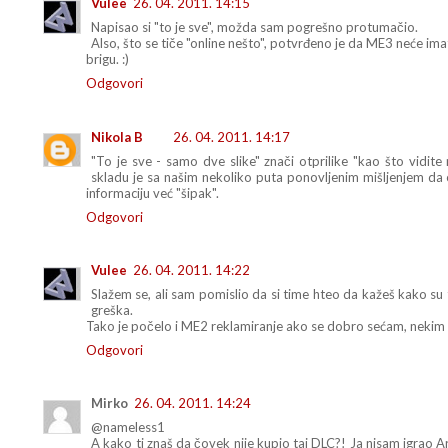
Vulee
26. 04. 2011. 14:15
Napisao si "to je sve", možda sam pogrešno protumačio.
Also, što se tiče "online nešto", potvrđeno je da ME3 neće 
brigu. :)
Odgovori
Nikola B
26. 04. 2011. 14:17
"To je sve - samo dve slike" znači otprilike "kao što vidite
skladu je sa našim nekoliko puta ponovljenim mišljenjem da ob
informaciju već "šipak".
Odgovori
Vulee
26. 04. 2011. 14:22
Slažem se, ali sam pomislio da si time hteo da kažeš kako su
greška.
Tako je počelo i ME2 reklamiranje ako se dobro sećam, nekim
Odgovori
Mirko
26. 04. 2011. 14:24
@nameless1
A kako ti znaš da čovek nije kupio taj DLC?! Ja nisam igrao A