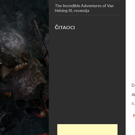
The Incredible Adventures of Van
Helsing III, recenzija
ČITAOCI
D
A
K