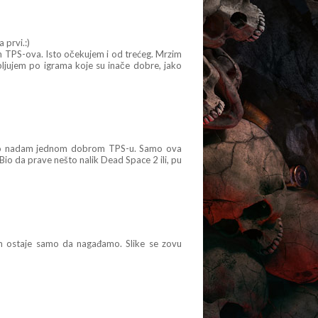
 prvi.:)
ih TPS-ova. Isto očekujem i od trećeg. Mrzim
ljujem po igrama koje su inače dobre, jako
 isto nadam jednom dobrom TPS-u. Samo ova
 Bio da prave nešto nalik Dead Space 2 ili, pu
am ostaje samo da nagađamo. Slike se zovu