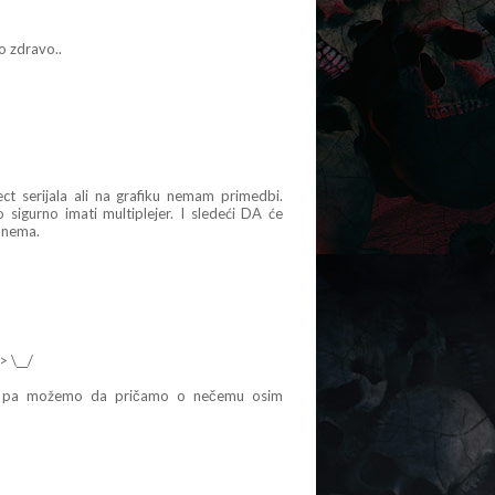
to zdravo..
t serijala ali na grafiku nemam primedbi.
sigurno imati multiplejer. I sledeći DA će
t nema.
> \__/
ran pa možemo da pričamo o nečemu osim