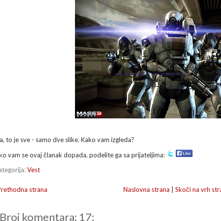
a, to je sve - samo dve slike. Kako vam izgleda?
ko vam se ovaj članak dopada, podelite ga sa prijateljima:
ategorija:
Vest
Prethodna strana
Naslovna strana
|
Skoči na vrh str
Broj komentara: 17: