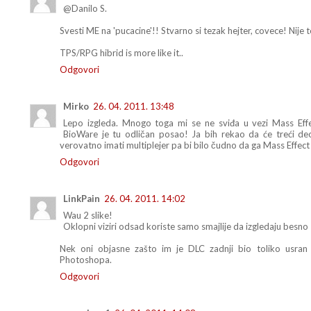
@Danilo S.
Svesti ME na 'pucacine'!! Stvarno si tezak hejter, covece! Nije 
TPS/RPG hibrid is more like it..
Odgovori
Mirko
26. 04. 2011. 13:48
Lepo izgleda. Mnogo toga mi se ne sviđa u vezi Mass Effec
BioWare je tu odličan posao! Ja bih rekao da će treći deo 
verovatno imati multiplejer pa bi bilo čudno da ga Mass Effec
Odgovori
LinkPain
26. 04. 2011. 14:02
Wau 2 slike!
Oklopni viziri odsad koriste samo smajlije da izgledaju besno 
Nek oni objasne zašto im je DLC zadnji bio toliko us
Photoshopa.
Odgovori