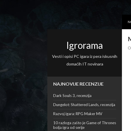
N
M
Igrorama
O
Vesti i opisi PC igara iz pera iskusnih
domaćih IT novinara
NAJNOVIJE RECENZIJE
Dark Souls 3, recenzija
Dungelot: Shattered Lands, recenzija
Razvoj igara: RPG Maker MV
10 razloga zašto je Game of Thrones
bolja igra od serije