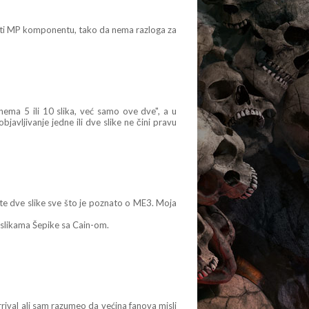
imati MP komponentu, tako da nema razloga za
 nema 5 ili 10 slika, već samo ove dve", a u
javljivanje jedne ili dve slike ne čini pravu
 te dve slike sve što je poznato o ME3. Moja
 slikama Šepike sa Cain-om.
rrival ali sam razumeo da većina fanova misli