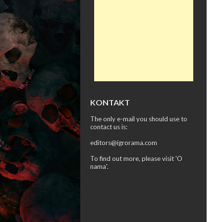
KONTAKT
The only e-mail you should use to
contact us is:
editors@igrorama.com
To find out more, please visit '
O
nama
'.