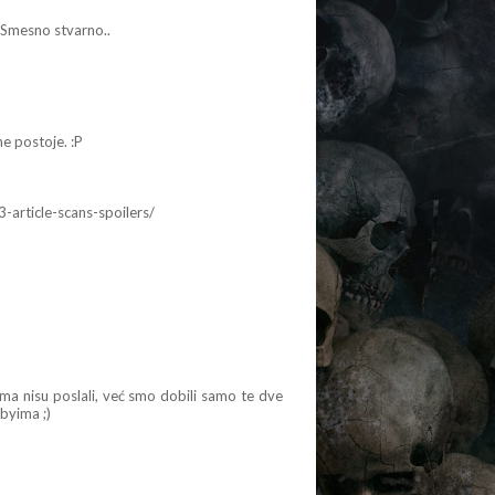
! Smesno stvarno..
ne postoje. :P
-article-scans-spoilers/
ama nisu poslali, već smo dobili samo te dve
byima ;)