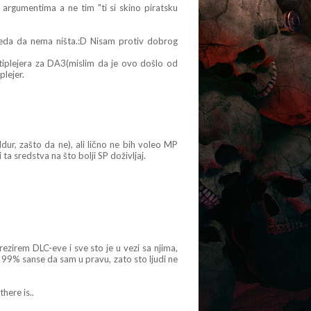
 argumentima a ne tim "ti si skino piratsku
gleda da nema ništa.:D Nisam protiv dobrog
tiplejera za DA3(mislim da je ovo došlo od
lejer.
ur, zašto da ne), ali lično ne bih voleo MP
ta sredstva na što bolji SP doživljaj.
rezirem DLC-eve i sve sto je u vezi sa njima,
99% sanse da sam u pravu, zato sto ljudi ne
here is..