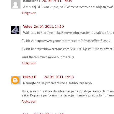
nameless1
26. 04. 2011. 14:08
A ti si taj DLC kao kupio, pa BW treba nesto da ti objasnjava
Odgovori
Vulee
26. 04. 2011. 14:10
Walkeru, to što ti ne nalaziš nove informacije ne znači da iste 
Exibit A: http://www.gameinformer.com/p/masseffect3.aspx
Exibit B: http://biowarefans.com/2011/04/psm3-mass-effect-3
And there's much more out there. ;)
Odgovori
Nikola B
26. 04. 2011. 14:13
Nemojte da se prozivate međusobno, nije lepo.
Vule, nisam ni rekao da informacije ne postoje, samo da ih n
slike. Kopanje po forumima razvojnih timova prepuštamo fano
Odgovori