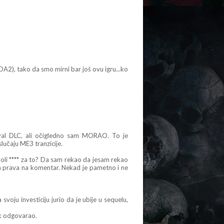
A2), tako da smo mirni bar još ovu igru...ko
val DLC, ali očigledno sam MORAO. To je
slučaju ME3 tranzicije.
 boli **** za to? Da sam rekao da jesam rekao
m prava na komentar. Nekad je pametno i ne
voju investiciju jurio da je ubije u sequelu,
ek odgovarao.