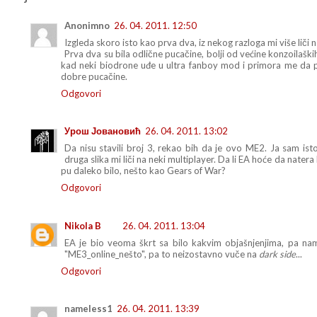
Anonimno
26. 04. 2011. 12:50
Izgleda skoro isto kao prva dva, iz nekog razloga mi više liči na
Prva dva su bila odlične pucačine, bolji od većine konzoilašk
kad neki biodrone uđe u ultra fanboy mod i primora me da p
dobre pucačine.
Odgovori
Урош Јовановић
26. 04. 2011. 13:02
Da nisu stavili broj 3, rekao bih da je ovo ME2. Ja sam
druga slika mi liči na neki multiplayer. Da li EA hoće da natera
pu daleko bilo, nešto kao Gears of War?
Odgovori
Nikola B
26. 04. 2011. 13:04
EA je bio veoma škrt sa bilo kakvim objašnjenjima, pa n
"ME3_online_nešto", pa to neizostavno vuče na
dark side
...
Odgovori
nameless1
26. 04. 2011. 13:39