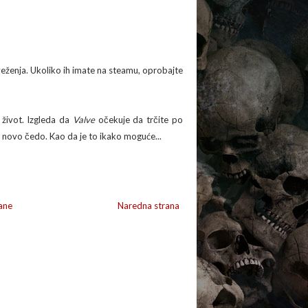
veženja. Ukoliko ih imate na steamu, oprobajte
u život. Izgleda da
Valve
očekuje da trčite po
 novo čedo. Kao da je to ikako moguće...
ane
Naredna strana