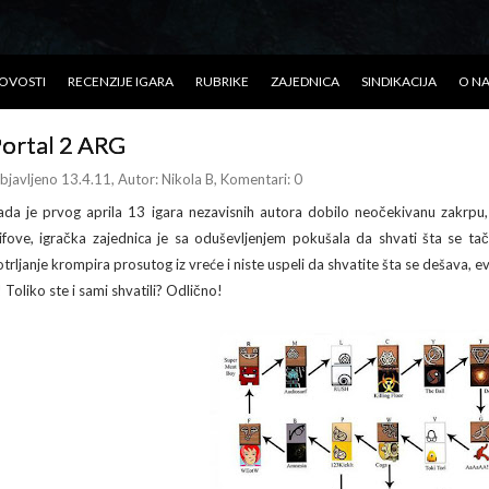
OVOSTI
RECENZIJE IGARA
RUBRIKE
ZAJEDNICA
SINDIKACIJA
O N
ortal 2 ARG
bjavljeno 13.4.11
, Autor:
Nikola B
, Komentari: 0
ada je prvog aprila 13 igara nezavisnih autora dobilo neočekivanu zakrpu, 
lifove, igračka zajednica je sa oduševljenjem pokušala da shvati šta se t
otrljanje krompira prosutog iz vreće i niste uspeli da shvatite šta se dešava, 
! Toliko ste i sami shvatili? Odlično!