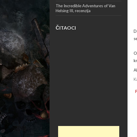
The Incredible Adventures of Van
Helsing III, recenzija
ČITAOCI
D
s
O
k
A
K