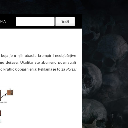
AMA
koja je u njih ubacila krompir i neobjašnjive
ačno dešava. Ukoliko ste zbunjeno posmatrali
evo kratkog objašnjenja: Reklama je to za
Portal