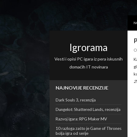
N
P
Igrorama
O
Vesti i opisi PC igara iz pera iskusnih
K
domaćih IT novinara
g
k
2
NAJNOVIJE RECENZIJE
Dark Souls 3, recenzija
Dungelot: Shattered Lands, recenzija
Razvoj igara: RPG Maker MV
10 razloga zašto je Game of Thrones
bolja igra od serije