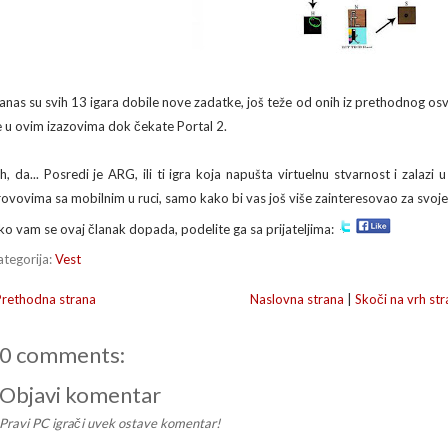
anas su svih 13 igara dobile nove zadatke, još teže od onih iz prethodnog os
e u ovim izazovima dok čekate Portal 2.
h, da... Posredi je ARG, ili ti igra koja napušta virtuelnu stvarnost i zalazi 
rovovima sa mobilnim u ruci, samo kako bi vas još više zainteresovao za svoje
ko vam se ovaj članak dopada, podelite ga sa prijateljima:
ategorija:
Vest
Prethodna strana
Naslovna strana
|
Skoči na vrh str
0 comments:
Objavi komentar
Pravi PC igrači uvek ostave komentar!