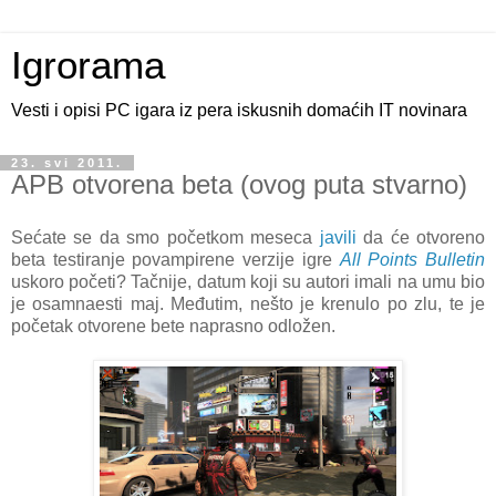
Igrorama
Vesti i opisi PC igara iz pera iskusnih domaćih IT novinara
23. svi 2011.
APB otvorena beta (ovog puta stvarno)
Sećate se da smo početkom meseca
javili
da će otvoreno
beta testiranje povampirene verzije igre
All Points Bulletin
uskoro početi? Tačnije, datum koji su autori imali na umu bio
je osamnaesti maj. Međutim, nešto je krenulo po zlu, te je
početak otvorene bete naprasno odložen.