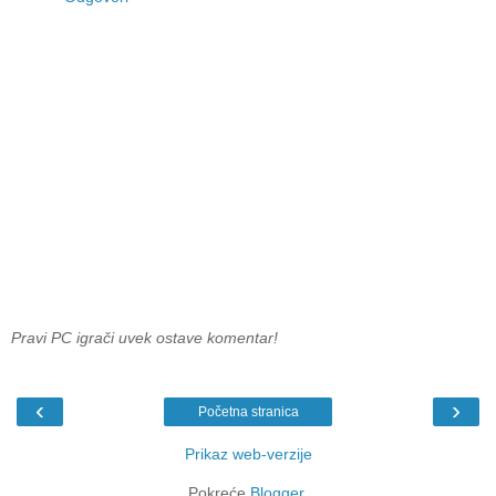
Pravi PC igrači uvek ostave komentar!
‹
›
Početna stranica
Prikaz web-verzije
Pokreće
Blogger
.