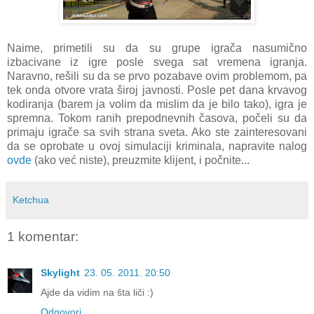
Naime, primetili su da su grupe igrača nasumično
izbacivane iz igre posle svega sat vremena igranja.
Naravno, rešili su da se prvo pozabave ovim problemom, pa
tek onda otvore vrata široj javnosti. Posle pet dana krvavog
kodiranja (barem ja volim da mislim da je bilo tako), igra je
spremna. Tokom ranih prepodnevnih časova, počeli su da
primaju igrače sa svih strana sveta. Ako ste zainteresovani
da se oprobate u ovoj simulaciji kriminala, napravite nalog
ovde
(ako već niste), preuzmite klijent, i počnite...
Ketchua
1 komentar:
Skylight
23. 05. 2011. 20:50
Ajde da vidim na šta liči :)
Odgovori