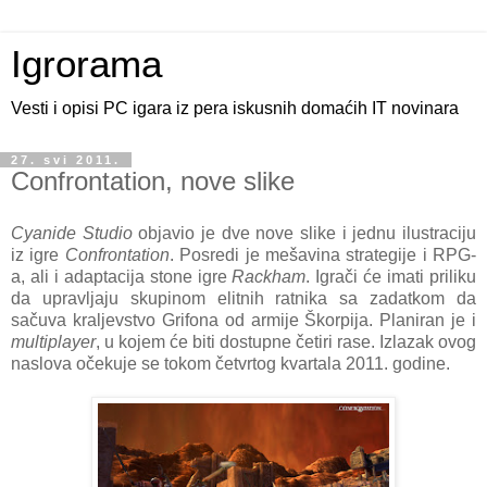
Igrorama
Vesti i opisi PC igara iz pera iskusnih domaćih IT novinara
27. svi 2011.
Confrontation, nove slike
Cyanide Studio
objavio je dve nove slike i jednu ilustraciju
iz igre
Confrontation
. Posredi je mešavina strategije i RPG-
a, ali i adaptacija stone igre
Rackham
. Igrači će imati priliku
da upravljaju skupinom elitnih ratnika sa zadatkom da
sačuva kraljevstvo Grifona od armije Škorpija. Planiran je i
multiplayer
, u kojem će biti dostupne četiri rase. Izlazak ovog
naslova očekuje se tokom četvrtog kvartala 2011. godine.