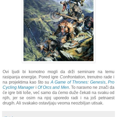
Ovi ljudi bi komotno mogli da drži seminare na temu
rasipanja energije. Pored igre
Confrontation
, trenutno rade i
na projektima kao što su
A Game of Thrones: Genesis
,
Pro
Cycling Manager
i
Of Orcs and Men
. To naravno ne znači da
će igre biti loše, već samo da ćemo duže čekati na svaku od
njih, jer se osim na njoj uporedo radi i na još petnaest
drugih. Ali svakako ostavljaju veoma neozbiljan utisak.