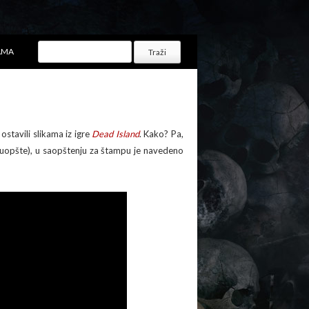
AMA
ostavili slikama iz igre
Dead Island
. Kako? Pa,
ć uopšte), u saopštenju za štampu je navedeno