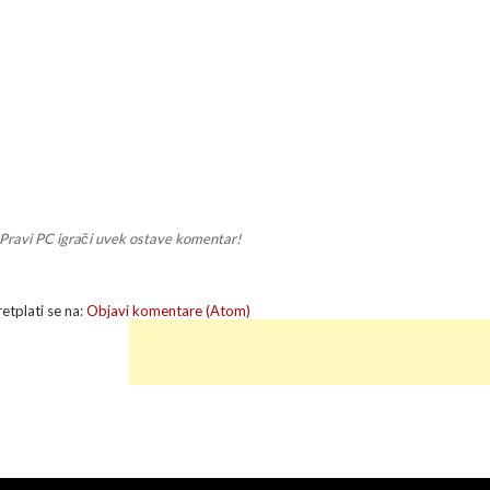
Pravi PC igrači uvek ostave komentar!
retplati se na:
Objavi komentare (Atom)