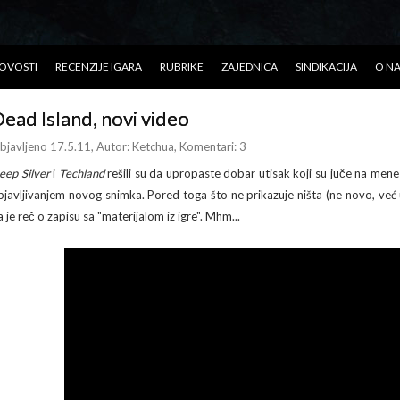
OVOSTI
RECENZIJE IGARA
RUBRIKE
ZAJEDNICA
SINDIKACIJA
O N
ead Island, novi video
bjavljeno 17.5.11
, Autor:
Ketchua
, Komentari: 3
eep Silver
i
Techland
rešili su da upropaste dobar utisak koji su juče na mene 
bjavljivanjem novog snimka. Pored toga što ne prikazuje ništa (ne novo, ve
 je reč o zapisu sa "materijalom iz igre". Mhm...