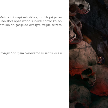
Možda još ulepšanih sličica, možda još jedan
eda nekakva open world survival horror ko-op
otpuno drugačije od ove igre. Valjda se zato
tivnijim" oružjem. Verovatno su uložili više u