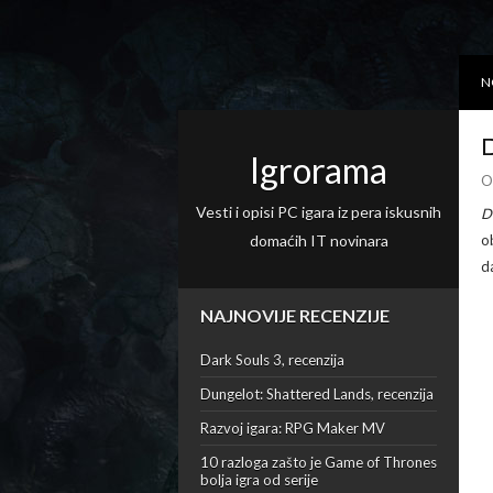
N
D
Igrorama
O
Vesti i opisi PC igara iz pera iskusnih
D
domaćih IT novinara
o
da
NAJNOVIJE RECENZIJE
Dark Souls 3, recenzija
Dungelot: Shattered Lands, recenzija
Razvoj igara: RPG Maker MV
10 razloga zašto je Game of Thrones
bolja igra od serije