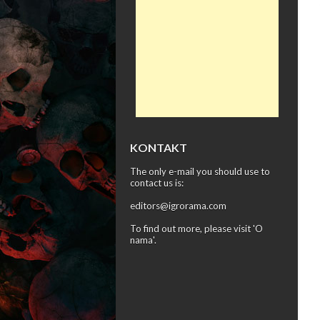
KONTAKT
The only e-mail you should use to
contact us is:
editors@igrorama.com
To find out more, please visit '
O
nama
'.