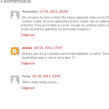
3 komentara:
Anonimno
17. 05. 2011. 20:34
Ne verujem da ćemo videti bilo kakav gejmplej video pre E3. 
ovakav trejler ali pravi gejmplej nećemo videti. Igra je izgl
krljačina. Onaj prvi trejler je naveo mnoge da očekuju nešto p
trude da prikažu gejmplej što je kasnije moguće.:)
Odgovori
pyxiee
18. 05. 2011. 15:47
Načula sam da je u pitanju najobičnija makljaža sa nešto "krea
marketing nego u razvoj same igre. :D
Odgovori
Petar
19. 05. 2011. 23:47
Meni i dalje deluje bezze....
Odgovori