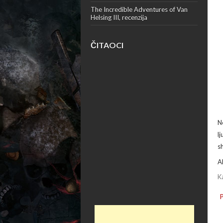
The Incredible Adventures of Van
Helsing III, recenzija
ČITAOCI
N
l
s
A
K