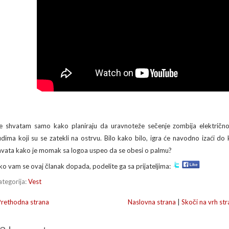
e shvatam samo kako planiraju da uravnoteže sečenje zombija električn
judima koji su se zatekli na ostrvu. Bilo kako bilo, igra će navodno izaći do 
hvata kako je momak sa logoa uspeo da se obesi o palmu?
ko vam se ovaj članak dopada, podelite ga sa prijateljima:
ategorija:
Vest
Prethodna strana
Naslovna strana
|
Skoči na vrh str