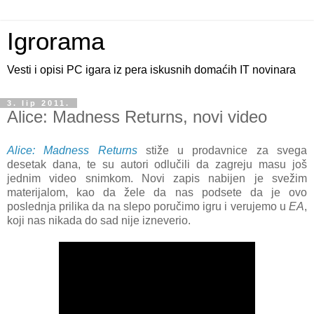
Igrorama
Vesti i opisi PC igara iz pera iskusnih domaćih IT novinara
3. lip 2011.
Alice: Madness Returns, novi video
Alice: Madness Returns
stiže u prodavnice za svega
desetak dana, te su autori odlučili da zagreju masu još
jednim video snimkom. Novi zapis nabijen je svežim
materijalom, kao da žele da nas podsete da je ovo
poslednja prilika da na slepo poručimo igru i verujemo u
EA
,
koji nas nikada do sad nije izneverio.