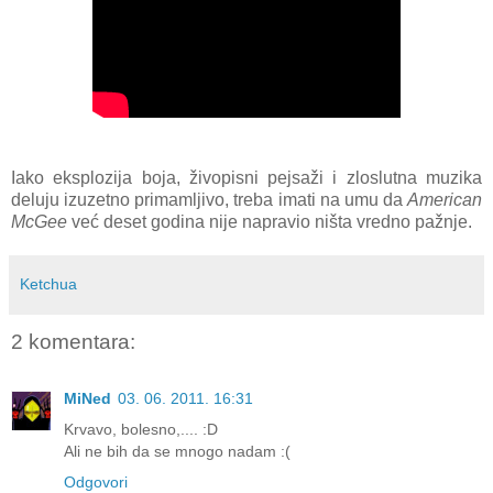
Iako eksplozija boja, živopisni pejsaži i zloslutna muzika
deluju izuzetno primamljivo, treba imati na umu da
American
McGee
već deset godina nije napravio ništa vredno pažnje.
Ketchua
2 komentara:
MiNed
03. 06. 2011. 16:31
Krvavo, bolesno,.... :D
Ali ne bih da se mnogo nadam :(
Odgovori