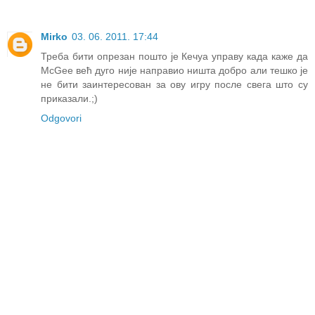
Mirko
03. 06. 2011. 17:44
Треба бити опрезан пошто је Кечуа управу када каже да
McGee већ дуго није направио ништа добро али тешко је
не бити заинтересован за ову игру после свега што су
приказали.;)
Odgovori