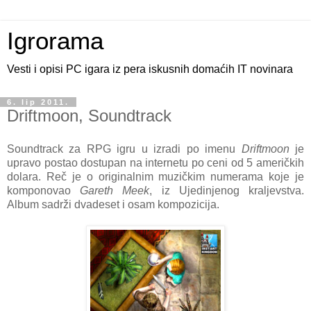
Igrorama
Vesti i opisi PC igara iz pera iskusnih domaćih IT novinara
6. lip 2011.
Driftmoon, Soundtrack
Soundtrack za RPG igru u izradi po imenu
Driftmoon
je
upravo postao dostupan na internetu po ceni od 5 američkih
dolara. Reč je o originalnim muzičkim numerama koje je
komponovao
Gareth Meek
, iz Ujedinjenog kraljevstva.
Album sadrži dvadeset i osam kompozicija.