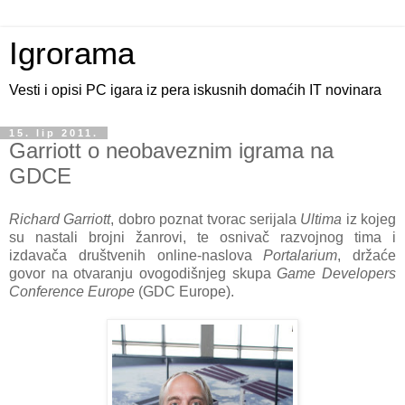
Igrorama
Vesti i opisi PC igara iz pera iskusnih domaćih IT novinara
15. lip 2011.
Garriott o neobaveznim igrama na
GDCE
Richard Garriott
, dobro poznat tvorac serijala
Ultima
iz kojeg
su nastali brojni žanrovi, te osnivač razvojnog tima i
izdavača društvenih online-naslova
Portalarium
, držaće
govor na otvaranju ovogodišnjeg skupa
Game Developers
Conference Europe
(GDC Europe).