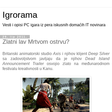
Igrorama
Vesti i opisi PC igara iz pera iskusnih domaćih IT novinara
29. lip 2011.
Zlatni lav Mrtvom ostrvu?
Britanski animatorski studio
Axis
i njihov klijent
Deep Silver
sa zadovoljstvom javljaju da je njihov
Dead Island
Announcement Trailer
osvojio zlato na međunarodnom
festivalu kreativnosti u Kanu.