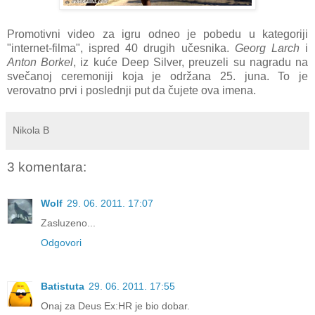
Promotivni video za igru odneo je pobedu u kategoriji
"internet-filma", ispred 40 drugih učesnika.
Georg Larch
i
Anton Borkel
, iz kuće Deep Silver, preuzeli su nagradu na
svečanoj ceremoniji koja je održana 25. juna. To je
verovatno prvi i poslednji put da čujete ova imena.
Nikola B
3 komentara:
Wolf
29. 06. 2011. 17:07
Zasluzeno...
Odgovori
Batistuta
29. 06. 2011. 17:55
Onaj za Deus Ex:HR je bio dobar.