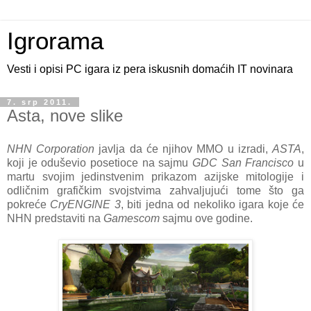
Igrorama
Vesti i opisi PC igara iz pera iskusnih domaćih IT novinara
7. srp 2011.
Asta, nove slike
NHN Corporation
javlja da će njihov MMO u izradi,
ASTA
,
koji je oduševio posetioce na sajmu
GDC San Francisco
u
martu svojim jedinstvenim prikazom azijske mitologije i
odličnim grafičkim svojstvima zahvaljujući tome što ga
pokreće
CryENGINE 3
, biti jedna od nekoliko igara koje će
NHN predstaviti na
Gamescom
sajmu ove godine.