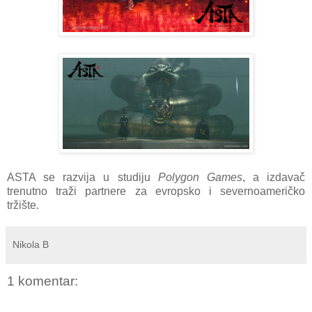
ASTA se razvija u studiju
Polygon Games
, a izdavač
trenutno traži partnere za evropsko i severnoameričko
tržište.
Nikola B
1 komentar: