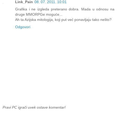
Link_Pain
08. 07. 2011. 10:01
Grafika i ne izgleda preterano dobra. Mada u odnosu na
druge MMORPGe moguće...
Ah ta Azijska mitologija, koji put već ponavljaju tako nešto?
Odgovori
Pravi PC igrači uvek ostave komentar!