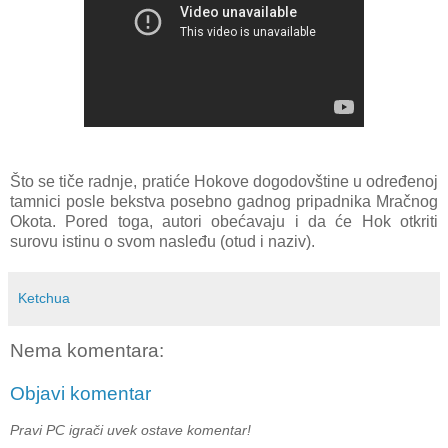
Što se tiče radnje, pratiće Hokove dogodovštine u određenoj
tamnici posle bekstva posebno gadnog pripadnika Mračnog
Okota. Pored toga, autori obećavaju i da će Hok otkriti
surovu istinu o svom nasleđu (otud i naziv).
Ketchua
Nema komentara:
Objavi komentar
Pravi PC igrači uvek ostave komentar!