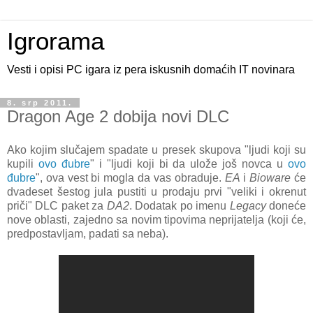
Igrorama
Vesti i opisi PC igara iz pera iskusnih domaćih IT novinara
8. srp 2011.
Dragon Age 2 dobija novi DLC
Ako kojim slučajem spadate u presek skupova "ljudi koji su
kupili
ovo đubre
" i "ljudi koji bi da ulože još novca u
ovo
đubre
", ova vest bi mogla da vas obraduje.
EA
i
Bioware
će
dvadeset šestog jula pustiti u prodaju prvi "veliki i okrenut
priči" DLC paket za
DA2
. Dodatak po imenu
Legacy
doneće
nove oblasti, zajedno sa novim tipovima neprijatelja (koji će,
predpostavljam, padati sa neba).