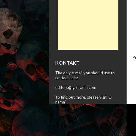
P
KONTAKT
The only e-mail you should use to
contact us is:
editors@igrorama.com
To find out more, please visit '
O
nama
'.