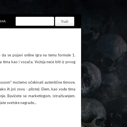
AMA
e da se pojavi online igra na temu formule 1.
ika tima kao i vozača. Vožnja neće biti iz prvog
.
irkusom" možemo očekivati autentične timove,
ako ih još zovu - pilote). Elem, kao vođa tima
nje. Bavićete se marketingom, istraživanjem.
ajate svetske nagrade...