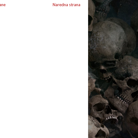
ane
Naredna strana