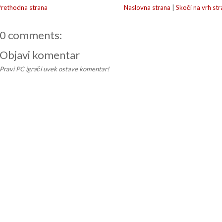
Prethodna strana
Naslovna strana
|
Skoči na vrh str
0 comments:
Objavi komentar
Pravi PC igrači uvek ostave komentar!