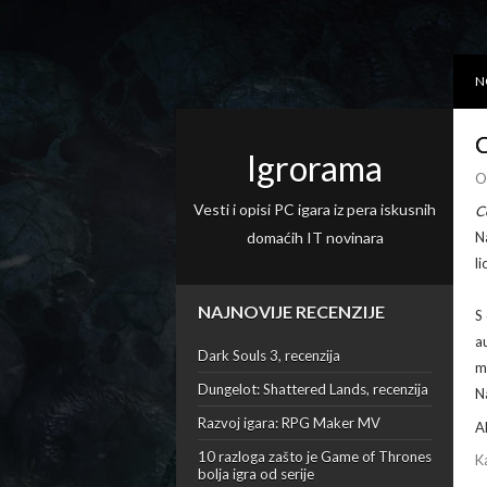
N
C
Igrorama
O
Vesti i opisi PC igara iz pera iskusnih
C
domaćih IT novinara
N
l
NAJNOVIJE RECENZIJE
S
a
Dark Souls 3, recenzija
m
Dungelot: Shattered Lands, recenzija
N
Razvoj igara: RPG Maker MV
A
10 razloga zašto je Game of Thrones
K
bolja igra od serije