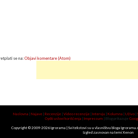
retplati se na:
Objavi komentare (Atom)
Naslovna
|
Najave
|
Recenzije
|
Video recenzije
|
Intervju
|
Kolumna
|
Uživo
|
Opšti uslovi korišćenja
|
Impressum
| Blog prikazuje
Goog
Copyright © 2009-
2026
Igrorama
| Svi tekstovi su u vlasništvu bloga Igrorama
Izgled zasnovan na temi
Xenon