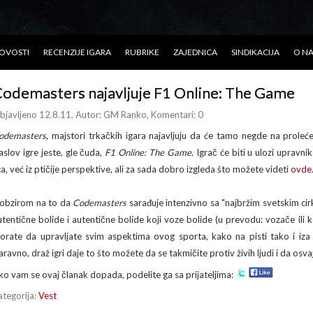
OVOSTI
RECENZIJE IGARA
RUBRIKE
ZAJEDNICA
SINDIKACIJA
O N
odemasters najavljuje F1 Online: The Game
bjavljeno 12.8.11
, Autor:
GM Ranko
, Komentari: 0
odemasters
, majstori trkačkih igara najavljuju da će tamo negde na proleć
aslov igre jeste, gle čuda,
F1 Online: The Game
. Igrač će biti u ulozi upravn
ica, već iz ptičije perspektive, ali za sada dobro izgleda što možete videti
ovde
 obzirom na to da
Codemasters
sarađuje intenzivno sa "najbržim svetskim c
utentične bolide i autentične bolide koji voze bolide (u prevodu: vozače ili k
orate da upravljate svim aspektima ovog sporta, kako na pisti tako i iza 
aravno, draž igri daje to što možete da se takmičite protiv živih ljudi i da osv
ko vam se ovaj članak dopada, podelite ga sa prijateljima:
ategorija:
Vest