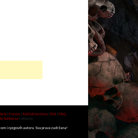
Strip
|
Forum
|
Rečnik termina
|
RSS
|
FAQ
le AdSense
reklame.
.com i njegovih autora. Sva prava zadržana!