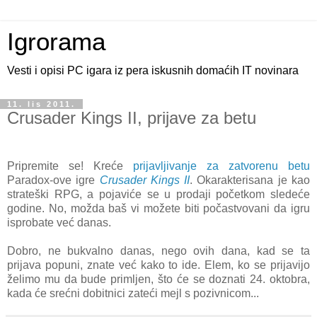
Igrorama
Vesti i opisi PC igara iz pera iskusnih domaćih IT novinara
11. lis 2011.
Crusader Kings II, prijave za betu
Pripremite se! Kreće
prijavljivanje za zatvorenu betu
Paradox-ove igre
Crusader Kings II
. Okarakterisana je kao
strateški RPG, a pojaviće se u prodaji početkom sledeće
godine. No, možda baš vi možete biti počastvovani da igru
isprobate već danas.
Dobro, ne bukvalno danas, nego ovih dana, kad se ta
prijava popuni, znate već kako to ide. Elem, ko se prijavijo
želimo mu da bude primljen, što će se doznati 24. oktobra,
kada će srećni dobitnici zateći mejl s pozivnicom...