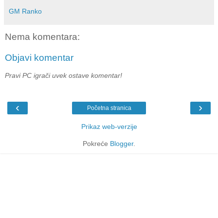
GM Ranko
Nema komentara:
Objavi komentar
Pravi PC igrači uvek ostave komentar!
‹
›
Početna stranica
Prikaz web-verzije
Pokreće
Blogger
.