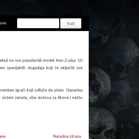
AMA
elazi na sve popularniji model
free-2-play
. Uz
em specijalnih događaja koji će uključiti sve
premium igrači koji odluče da plate članarinu
i sistem zanata, više slotova za likove i nešto
ane
Naredna strana