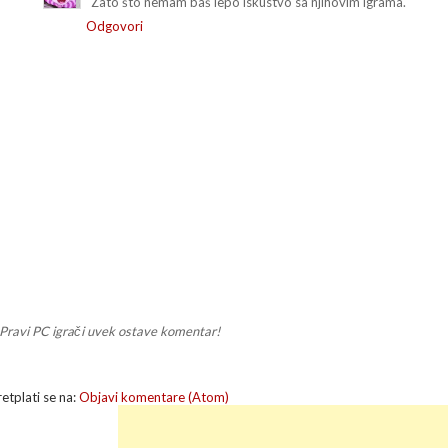
Zato što nemam baš lepo iskustvo sa njihovim igrama.
Odgovori
Pravi PC igrači uvek ostave komentar!
retplati se na:
Objavi komentare (Atom)