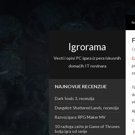
N
F
Igrorama
O
Vesti i opisi PC igara iz pera iskusnih
G
domaćih IT novinara
p
z
NAJNOVIJE RECENZIJE
T
d
Dark Souls 3, recenzija
v
Dungelot: Shattered Lands, recenzija
A
Razvoj igara: RPG Maker MV
K
10 razloga zašto je Game of Thrones
bolja igra od serije