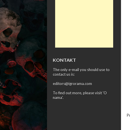
KONTAKT
The only e-mail you should use to
contact us is:
editors@igrorama.com
To find out more, please visit '
O
nama
'.
P