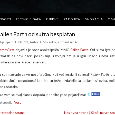
OVOSTI
RECENZIJE IGARA
RUBRIKE
ZAJEDNICA
SINDIKACIJA
O N
allen Earth od sutra besplatan
bjavljeno 10.10.11
, Autor:
GM Ranko
, Komentari: 4
amesFirst
objavila je post-apokaliptični MMO
Fallen Earth.
Od sutra igra pr
relazak na novi način poslovanja, razvojni tim je u igru ubacio i novi sist
ainteresovane igrače na serveru.
u su i nagrade za vernost igračima koji već igraju ili su igrali F
allen Earth
, a 
obiće sitnije pogodnosti kao što su brže i izdašnije sakupljanje sirovina, bolj
iše zadataka.
ko vam se ovaj članak dopada, podelite ga sa prijateljima:
ategorija:
Vest
Prethodna strana
Naslovna strana
|
Skoči na vrh str