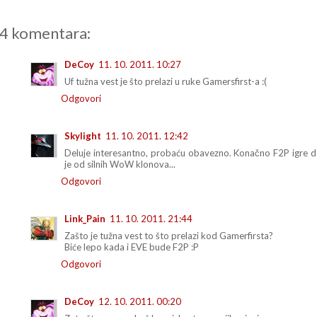
4 komentara:
DeCoy
11. 10. 2011. 10:27
Uf tužna vest je što prelazi u ruke Gamersfirst-a :(
Odgovori
Skylight
11. 10. 2011. 12:42
Deluje interesantno, probaću obavezno. Konačno F2P igre do
je od silnih WoW klonova...
Odgovori
Link_Pain
11. 10. 2011. 21:44
Zašto je tužna vest to što prelazi kod Gamerfirsta?
Biće lepo kada i EVE bude F2P :P
Odgovori
DeCoy
12. 10. 2011. 00:20