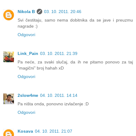
Nikola B
03. 10. 2011. 20:46
Svi čestitaju, samo nema dobitnika da se jave i preuzmu
nagrade :)
Odgovori
Link_Pain
03. 10. 2011. 21:39
Pa neće, za svaki slučaj, da ih ne pitamo ponovo za taj
"magični" broj hahah xD
Odgovori
2slow4me
04. 10. 2011. 14:14
Pa ništa onda, ponovno izvlačenje :D
Odgovori
Kosava
04. 10. 2011. 21:07