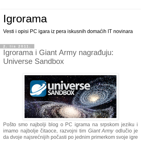
Igrorama
Vesti i opisi PC igara iz pera iskusnih domaćih IT novinara
2. lis 2011.
Igrorama i Giant Army nagrađuju:
Universe Sandbox
Pošto smo najbolji blog o PC igrama na srpskom jeziku i
imamo najbolje čitaoce, razvojni tim
Giant Army
odlučio je
da dvoje najsrećnijih počasti po jednim primerkom svoje igre