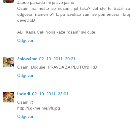
Jaooo pa sada mi je sve jasno.
Osam, na nešto se nosam, jel tako? Jel ste to tražili za
odgovor, namerno? E pa izvukao sam se pomenuvši i broj
devet! xD
ALI! Kada Čak Noris kaže "osam" svi ćute.
Odgovori
2slow4me
02. 10. 2011. 20:21
Osam. Doduše, PRAVDA ZA PLUTON!!! :D
Odgovori
Indoril
02. 10. 2011. 23:01
Osam :'(
http://i.qkme.me/yfr.jpg
Odgovori