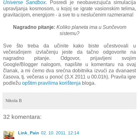
Universe Sandbox
. Posredi je neobavezujuća simulacija
upravljanja kosmosom, u kojoj se igrate vasionskim telima,
gravitacijom, energijom - a sve to u neslućenim razmerama!
Nagradno pitanje:
Koliko planeta ima u Sunčevom
sistemu?
Sve što treba da učinite kako biste učestvovali u
večerašnjem izvlačenju jeste da tačno odgovorite na
nagradno pitanje. Odgovor, prijavljeni svojim
Google/Blogger nalogom, napišite u komentaru na ovaj
članak, a mi ćemo dva srećna dobitnika izvući za dvanaest
časova, tj. večeras u ponoć (3.X 2011 u 00.01h). Pravila igre
podležu
opštim pravilima korištenja
bloga.
Nikola B
32 komentara:
Link_Pain
02. 10. 2011. 12:14