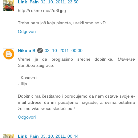
Link_Pain
02. 10. 2011. 23:50
http://i.qkme.me/2o8l.jpg
Treba nam još koja planeta, urekli smo se xD
Odgovori
Nikola B
03. 10. 2011. 00:00
Vreme je da proglasimo srećne dobitnike.
Universe
Sandbox
zaigraće:
- Kosava i
- Ilija
Dobitnicima čestitamo i poručujemo da nam ostave svoje e-
mail adrese da im pošaljemo nagrade, a svima ostalima
želimo više sreće sledeći put!
Odgovori
Link_Pain
03. 10. 2011. 00:44