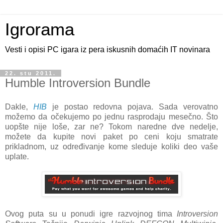
Igrorama
Vesti i opisi PC igara iz pera iskusnih domaćih IT novinara
22. stu 2011.
Humble Introversion Bundle
Dakle,
HIB
je postao redovna pojava. Sada verovatno
možemo da očekujemo po jednu rasprodaju mesečno. Što
uopšte nije loše, zar ne? Tokom naredne dve nedelje,
možete da kupite novi paket po ceni koju smatrate
prikladnom, uz određivanje kome sleduje koliki deo vaše
uplate.
Ovog puta su u ponudi igre razvojnog tima
Introversion