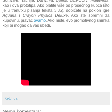
Software
. Tačnije,
Darwinia, Uplink, DEFCON, Multiwinia
,
kao i dva prototipa. Ako platite više od prosečnog kupca (što
je u trenutku pisanja teksta 3.3$), dobićete na poklon igre
Aquaria
i
Crayon Physics Deluxe
. Ako ste spremni za
kupovinu, pravac
ovamo
. Ako niste, evo promotivnog snimka
koji bi mogao da vas ubedi.
Ketchua
Nema komentara: