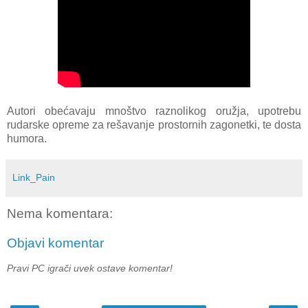
Autori obećavaju mnoštvo raznolikog oružja, upotrebu
rudarske opreme za rešavanje prostornih zagonetki, te dosta
humora.
Link_Pain
Nema komentara:
Objavi komentar
Pravi PC igrači uvek ostave komentar!