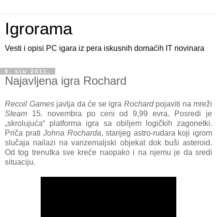
Igrorama
Vesti i opisi PC igara iz pera iskusnih domaćih IT novinara
8. stu 2011.
Najavljena igra Rochard
Recoil Games
javlja da će se igra
Rochard
pojaviti na mreži
Steam
15. novembra po ceni od 9,99 evra. Posredi je
„skrolujuća“ platforma igra sa obiljem logičkih zagonetki.
Priča prati
Johna Rocharda
, starijeg astro-rudara koji igrom
slučaja nailazi na vanzemaljski objekat dok buši asteroid.
Od tog trenutka sve kreće naopako i na njemu je da sredi
situaciju.