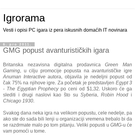
Igrorama
Vesti i opisi PC igara iz pera iskusnih domaćih IT novinara
6. pro 2011.
GMG popust avanturističkih igara
Britanska nezavisna digitalna prodavnica
Green Man
Gaming
, u cilju promocije popusta na avanturističke igre
Anuman Interactive
autora, objavila je nedeljni popust od
čak 75% na njihove igre. Za početak je predstavljen
Egypt 3
- The Egyptian Prophecy
po ceni od $1,32. Uskoro će ga
slediti i drugi naslovi kao što su
Syberia
,
Robin Hood
i
Chicago 1930
.
Svakog dana neka igra na velikom popustu, cele nedelje, pa
ako ste do sada bili lenji u organizaciji vremena trebalo bi da
se razdrmate malo po tom pitanju. Veliki popusti u
GMG
-u će
vam pomoći u tome.