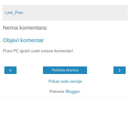
Link_Pain
Nema komentara:
Objavi komentar
Pravi PC igrači uvek ostave komentar!
‹
›
Početna stranica
Prikaz web-verzije
Pokreće
Blogger
.