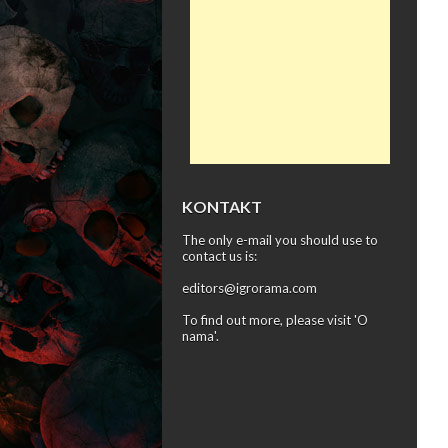
KONTAKT
The only e-mail you should use to
contact us is:
editors@igrorama.com
To find out more, please visit '
O
nama
'.