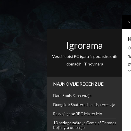
N
K
Igrorama
O
Vesti i opisi PC igara iz pera iskusnih
B
domaćih IT novinara
g
s
NAJNOVIJE RECENZIJE
Dark Souls 3, recenzija
Dungelot: Shattered Lands, recenzija
Razvoj igara: RPG Maker MV
10 razloga zašto je Game of Thrones
bolja igra od serije