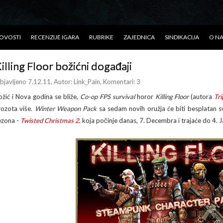
OVOSTI
RECENZIJE IGARA
RUBRIKE
ZAJEDNICA
SINDIKACIJA
O N
illing Floor božićni događaji
bjavljeno 7.12.11
, Autor:
Link_Pain
, Komentari: 3
ožić i Nova godina se bliže,
Co-op FPS survival
horor
Killing Floor
(autora
Tri
rozota više.
Winter Weapon Pack
sa sedam novih oružja će biti besplatan svi
ezona -
Twisted Christmas 2
, koja počinje danas, 7. Decembra i trajaće do 4.