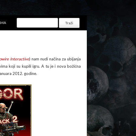
AMA
pwire Interactive
) nam nudi načina za ubijanja
ma koji su kupili igru. A tu je i nova božićna
 Januara 2012. godine.