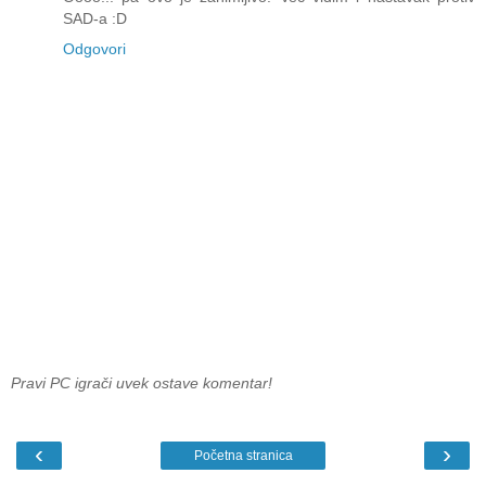
SAD-a :D
Odgovori
Pravi PC igrači uvek ostave komentar!
‹
›
Početna stranica