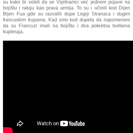
su kako bi voleli da se Vijetnamci već jednom pojave na
bojištu i ratuju kao prava armija. To su i učinili kod Dijen
Bijen Fua gde su razvalili dupe Legiji Stranaca i dugim
francuskim trupama. Kad smo kod dupeta da napomenem
da su Francuzi imali na bojištu i dva pokretna borbena
kupleraja.