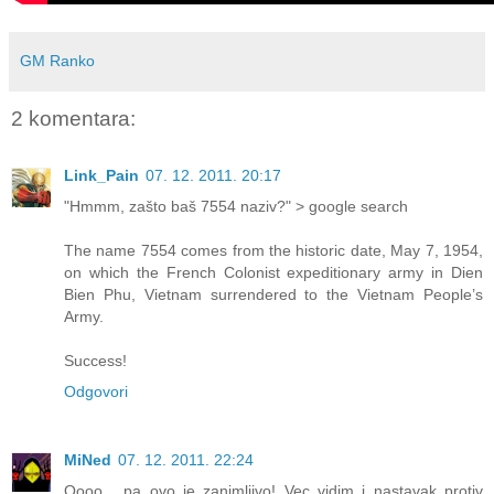
GM Ranko
2 komentara:
Link_Pain
07. 12. 2011. 20:17
"Hmmm, zašto baš 7554 naziv?" > google search
The name 7554 comes from the historic date, May 7, 1954,
on which the French Colonist expeditionary army in Dien
Bien Phu, Vietnam surrendered to the Vietnam People’s
Army.
Success!
Odgovori
MiNed
07. 12. 2011. 22:24
Oooo... pa ovo je zanimljivo! Vec vidim i nastavak protiv