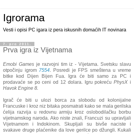
Igrorama
Vesti i opisi PC igara iz pera iskusnih domaćih IT novinara
7. pro 2011.
Prva igra iz Vijetnama
Emobi Games
je razvojni tim iz - Vijetama. Svetsku slavu
otpočinju igrom
7554
. Posredi je FPS smeštena u vreme
bitke kod Dijen Bijen Fua. Igra će biti samo za PC i
prodavaće se po ceni od 12 dolara. Igru pokreću
PhysX
i
Havok Engine 8.
Igrač će biti u ulozi borca za slobodu od kolonijalne
Francuske i kroz niz bitaka posmatrati kako se mala gerilska
ćelija razvija u redovnu armiju kroz oslobodilačku borbu
vijetnamskog naroda. Ako niste znali, Francuzi su upravljali
Vijetnamom i Indokinom. Skupljali su bivše naciste i
svakave druge plaćenike da love gerilce po džungli. Kukali