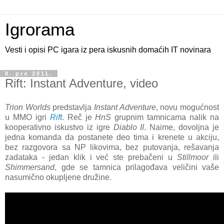
Igrorama
Vesti i opisi PC igara iz pera iskusnih domaćih IT novinara
8. pro 2011.
Rift: Instant Adventure, video
Trion Worlds
predstavlja
Instant Adventure
, novu mogućnost
u MMO igri
Rift
. Reč je
HnS
grupnim tamnicama nalik na
kooperativno iskustvo iz igre
Diablo II
. Naime, dovoljna je
jedna komanda da postanete deo tima i krenete u akciju,
bez razgovora sa NP likovima, bez putovanja, rešavanja
zadataka - jedan klik i već ste prebačeni u
Stillmoor
ili
Shimmersand
, gde se tamnica prilagođava veličini vaše
nasumično okupljene družine.