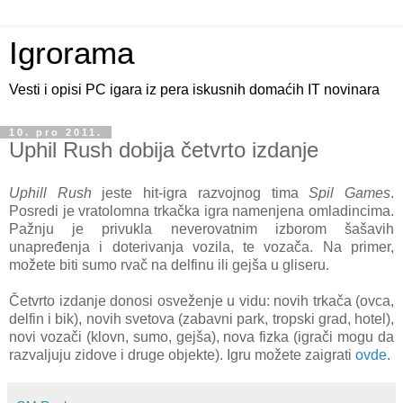
Igrorama
Vesti i opisi PC igara iz pera iskusnih domaćih IT novinara
10. pro 2011.
Uphil Rush dobija četvrto izdanje
Uphill Rush
jeste hit-igra razvojnog tima
Spil Games
.
Posredi je vratolomna trkačka igra namenjena omladincima.
Pažnju je privukla neverovatnim izborom šašavih
unapređenja i doterivanja vozila, te vozača. Na primer,
možete biti sumo rvač na delfinu ili gejša u gliseru.
Četvrto izdanje donosi osveženje u vidu: novih trkača (ovca,
delfin i bik), novih svetova (zabavni park, tropski grad, hotel),
novi vozači (klovn, sumo, gejša), nova fizka (igrači mogu da
razvaljuju zidove i druge objekte). Igru možete zaigrati
ovde
.