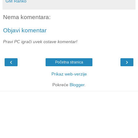
GM Ranko
Nema komentara:
Objavi komentar
Pravi PC igrači uvek ostave komentar!
‹
›
Početna stranica
Prikaz web-verzije
Pokreće
Blogger
.