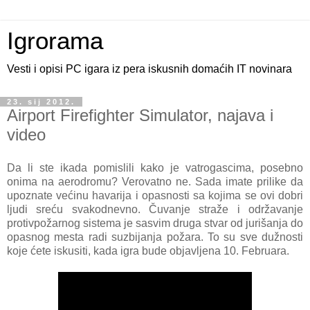
Igrorama
Vesti i opisi PC igara iz pera iskusnih domaćih IT novinara
23. sij 2012.
Airport Firefighter Simulator, najava i
video
Da li ste ikada pomislili kako je vatrogascima, posebno
onima na aerodromu? Verovatno ne. Sada imate prilike da
upoznate većinu havarija i opasnosti sa kojima se ovi dobri
ljudi sreću svakodnevno. Čuvanje straže i održavanje
protivpožarnog sistema je sasvim druga stvar od jurišanja do
opasnog mesta radi suzbijanja požara. To su sve dužnosti
koje ćete iskusiti, kada igra bude objavljena 10. Februara.