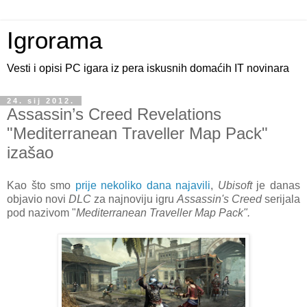
Igrorama
Vesti i opisi PC igara iz pera iskusnih domaćih IT novinara
24. sij 2012.
Assassin’s Creed Revelations
"Mediterranean Traveller Map Pack"
izašao
Kao što smo
prije nekoliko dana najavili
,
Ubisoft
je danas
objavio novi
DLC
za najnoviju igru
Assassin's Creed
serijala
pod nazivom "
Mediterranean Traveller Map Pack".