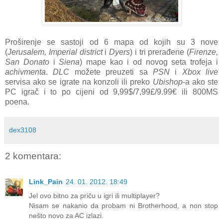
Proširenje se sastoji od 6 mapa od kojih su 3 nove
(
Jerusalem, Imperial district
i
Dyers
) i tri prerađene (
Firenze,
San Donato
i
Siena
) mape kao i od novog seta trofeja i
achivmenta
.
DLC
možete preuzeti sa
PSN
i
Xbox live
servisa ako se igrate na konzoli ili preko
Ubishop
-a ako ste
PC igrač i to po cijeni od 9,99$/7,99£/9.99€ ili 800MS
poena.
dex3108
2 komentara:
Link_Pain
24. 01. 2012. 18:49
Jel ovo bitno za priču u igri ili multiplayer?
Nisam se nakanio da probam ni Brotherhood, a non stop
nešto novo za AC izlazi.