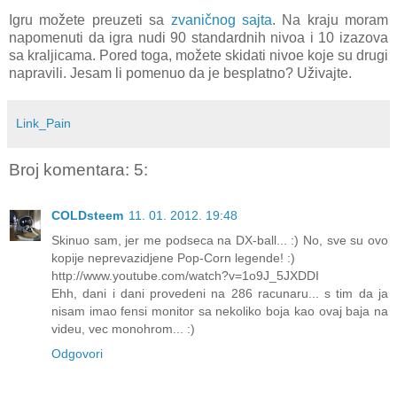
Igru možete preuzeti sa
zvaničnog sajta
. Na kraju moram
napomenuti da igra nudi 90 standardnih nivoa i 10 izazova
sa kraljicama. Pored toga, možete skidati nivoe koje su drugi
napravili. Jesam li pomenuo da je besplatno? Uživajte.
Link_Pain
Broj komentara: 5:
COLDsteem
11. 01. 2012. 19:48
Skinuo sam, jer me podseca na DX-ball... :) No, sve su ovo
kopije neprevazidjene Pop-Corn legende! :)
http://www.youtube.com/watch?v=1o9J_5JXDDI
Ehh, dani i dani provedeni na 286 racunaru... s tim da ja
nisam imao fensi monitor sa nekoliko boja kao ovaj baja na
videu, vec monohrom... :)
Odgovori