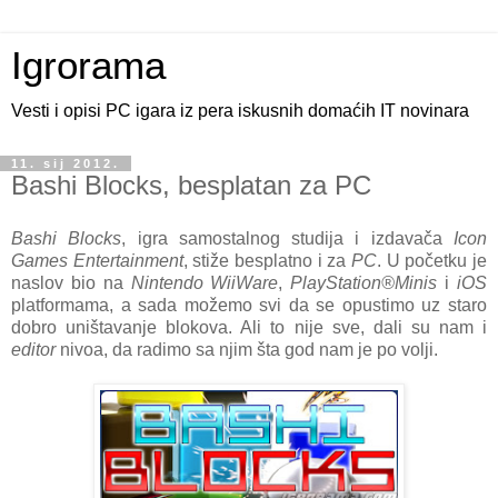
Igrorama
Vesti i opisi PC igara iz pera iskusnih domaćih IT novinara
11. sij 2012.
Bashi Blocks, besplatan za PC
Bashi Blocks
, igra samostalnog studija i izdavača
Icon
Games Entertainment
, stiže besplatno i za
PC
. U početku je
naslov bio na
Nintendo WiiWare
,
PlayStation®Minis
i
iOS
platformama, a sada možemo svi da se opustimo uz staro
dobro uništavanje blokova. Ali to nije sve, dali su nam i
editor
nivoa, da radimo sa njim šta god nam je po volji.