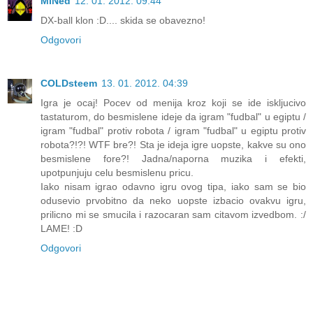
MiNed
12. 01. 2012. 09:44
DX-ball klon :D.... skida se obavezno!
Odgovori
COLDsteem
13. 01. 2012. 04:39
Igra je ocaj! Pocev od menija kroz koji se ide iskljucivo
tastaturom, do besmislene ideje da igram "fudbal" u egiptu /
igram "fudbal" protiv robota / igram "fudbal" u egiptu protiv
robota?!?! WTF bre?! Sta je ideja igre uopste, kakve su ono
besmislene fore?! Jadna/naporna muzika i efekti,
upotpunjuju celu besmislenu pricu.
Iako nisam igrao odavno igru ovog tipa, iako sam se bio
odusevio prvobitno da neko uopste izbacio ovakvu igru,
prilicno mi se smucila i razocaran sam citavom izvedbom. :/
LAME! :D
Odgovori