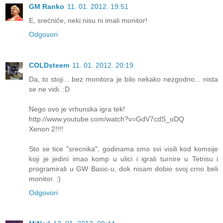
GM Ranko
11. 01. 2012. 19:51
E, srećniče, neki nisu ni imali monitor!
Odgovori
COLDsteem
11. 01. 2012. 20:19
Da, to stoji... bez monitora je bilo nekako nezgodno... nista
se ne vidi. :D
Nego ovo je vrhunska igra tek!
http://www.youtube.com/watch?v=GdV7cdS_oDQ
Xenon 2!!!!
Sto se tice "srecnika", godinama smo svi visili kod komsije
koji je jedini imao komp u ulici i igrali turnire u Tetrisu i
programirali u GW Basic-u, dok nisam dobio svoj crno beli
monitor. :)
Odgovori