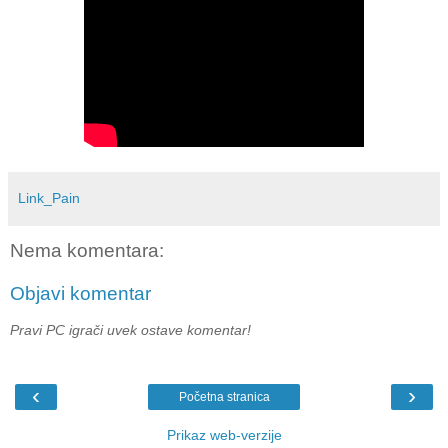
Link_Pain
Nema komentara:
Objavi komentar
Pravi PC igrači uvek ostave komentar!
‹
›
Početna stranica
Prikaz web-verzije