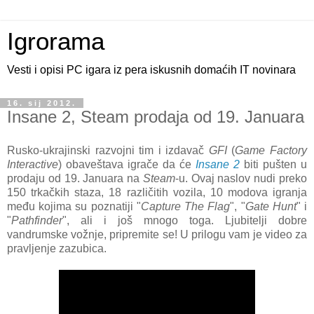
Igrorama
Vesti i opisi PC igara iz pera iskusnih domaćih IT novinara
16. sij 2012.
Insane 2, Steam prodaja od 19. Januara
Rusko-ukrajinski razvojni tim i izdavač
GFI
(
Game Factory
Interactive
) obaveštava igrače da će
Insane 2
biti pušten u
prodaju od 19. Januara na
Steam
-u. Ovaj naslov nudi preko
150 trkačkih staza, 18 različitih vozila, 10 modova igranja
među kojima su poznatiji "
Capture The Flag
", "
Gate Hunt
" i
"
Pathfinder
", ali i još mnogo toga. Ljubitelji dobre
vandrumske vožnje, pripremite se! U prilogu vam je video za
pravljenje zazubica.