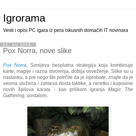
Igrorama
Vesti i opisi PC igara iz pera iskusnih domaćih IT novinara
12. sij 2012.
Pox Norra, nove slike
Pox Norra
, Sonijeva besplatna strategija koja kombinuje
karte, magije i razna stvorenja, dobija osveženje. Slike su u
nastavku, a pre nego što potrčite da je isprobate, znajte da je
veoma složena i zahteva dosta taktike, a neretko i kupovine
novih špilova karata - kao prilikom igranja
Magic The
Gathering
, uostalom.