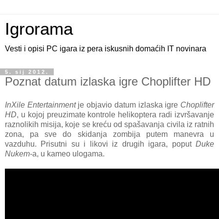
Igrorama
Vesti i opisi PC igara iz pera iskusnih domaćih IT novinara
5. sij 2012.
Poznat datum izlaska igre Choplifter HD
InXile Entertainment
je objavio datum izlaska igre
Choplifter
HD
, u kojoj preuzimate kontrole helikoptera radi izvršavanje
raznolikih misija, koje se kreću od spašavanja civila iz ratnih
zona, pa sve do skidanja zombija putem manevra u
vazduhu. Prisutni su i likovi iz drugih igara, poput
Duke
Nukem
-a, u kameo ulogama.