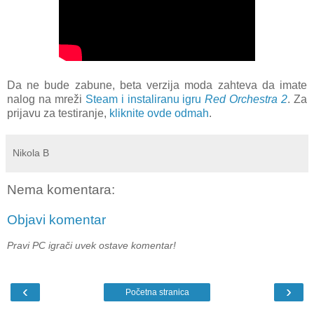
Da ne bude zabune, beta verzija moda zahteva da imate
nalog na mreži
Steam i instaliranu igru
Red Orchestra 2
. Za
prijavu za testiranje,
kliknite ovde odmah
.
Nikola B
Nema komentara:
Objavi komentar
Pravi PC igrači uvek ostave komentar!
‹
›
Početna stranica