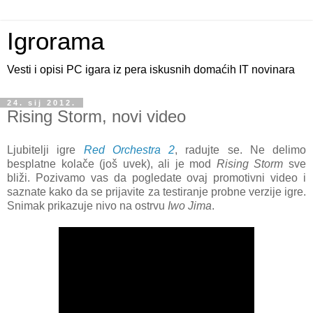
Igrorama
Vesti i opisi PC igara iz pera iskusnih domaćih IT novinara
24. sij 2012.
Rising Storm, novi video
Ljubitelji igre
Red Orchestra 2
, radujte se. Ne delimo
besplatne kolače (još uvek), ali je mod
Rising Storm
sve
bliži. Pozivamo vas da pogledate ovaj promotivni video i
saznate kako da se prijavite za testiranje probne verzije igre.
Snimak prikazuje nivo na ostrvu
Iwo Jima
.