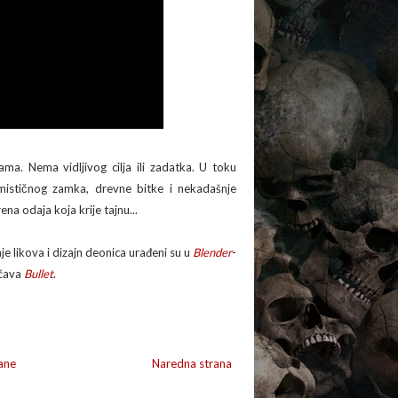
ma. Nema vidljivog cilja ili zadatka. U toku
 mističnog zamka, drevne bitke i nekadašnje
a odaja koja krije tajnu...
je likova i dizajn deonica urađeni su u
Blender
-
ućava
Bullet
.
ane
Naredna strana