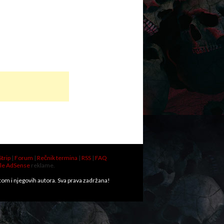
Strip
|
Forum
|
Rečnik termina
|
RSS
|
FAQ
le AdSense
reklame.
.com i njegovih autora. Sva prava zadržana!