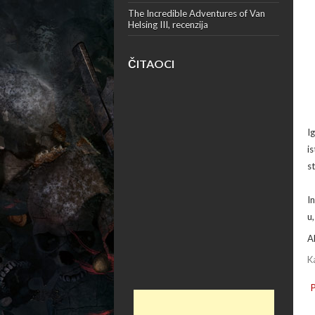
The Incredible Adventures of Van
Helsing III, recenzija
ČITAOCI
I
i
s
I
u
A
K