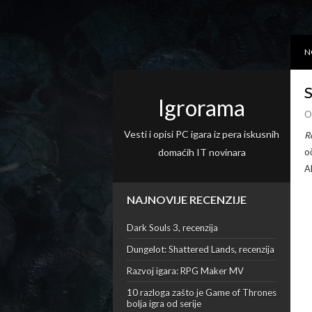
N
S
Igrorama
O
Vesti i opisi PC igara iz pera iskusnih
R
domaćih IT novinara
o
A
NAJNOVIJE RECENZIJE
Dark Souls 3, recenzija
Dungelot: Shattered Lands, recenzija
Razvoj igara: RPG Maker MV
10 razloga zašto je Game of Thrones
bolja igra od serije