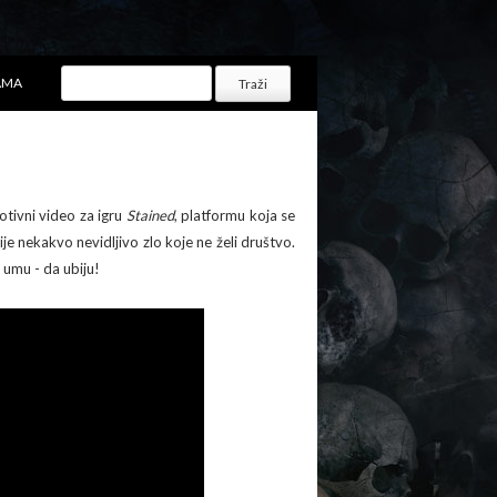
AMA
motivni video za igru
Stained
, platformu koja se
e nekakvo nevidljivo zlo koje ne želi društvo.
 umu - da ubiju!