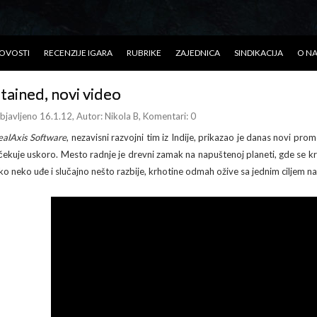
OVOSTI
RECENZIJE IGARA
RUBRIKE
ZAJEDNICA
SINDIKACIJA
O N
tained, novi video
bjavljeno 16.1.12
, Autor:
Nikola B
, Komentari: 0
ealAxis Software
, nezavisni razvojni tim iz Indije, prikazao je danas novi pro
čekuje uskoro. Mesto radnje je drevni zamak na napuštenoj planeti, gde se krij
ko neko uđe i slučajno nešto razbije, krhotine odmah ožive sa jednim ciljem na