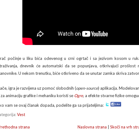
grač počinje u liku bića odevenog u crni ogrtač i sa jezivom kosom u ruka
straživanja, dnevnik će automatski da se popunjava, otkrivajući prošlost
tanovnike. U nekom trenutku, biće otkriveno da se unutar zamka skriva zatvoren
nače, igra je razvijena uz pomoć slobodnih (
open-source
) aplikacija. Modelovan
, za animaciju grafike i mehaniku koristi se
Ogre
, a efekte stvarne fizike omog
ko vam se ovaj članak dopada, podelite ga sa prijateljima:
ategorija:
Vest
Prethodna strana
Naslovna strana
|
Skoči na vrh str