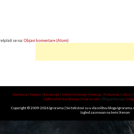
retplati se na:
Objavi komentare (Atom)
Naslovna
|
Najave
|
Recenzije
|
Video recenzije
|
Intervju
|
Kolumna
|
Uživo
|
Opšti uslovi korišćenja
|
Impressum
| Blog prikazuje
Goog
Copyright © 2009-
2026
Igrorama
| Svi tekstovi su u vlasništvu bloga Igrorama
Izgled zasnovan na temi
Xenon